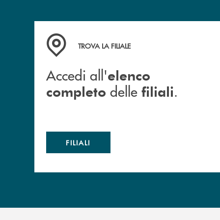
Accedi all' elenco completo delle filiali .
TROVA LA FILIALE
Accedi all'
elenco
delle
.
completo
filiali
FILIALI