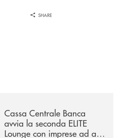
SHARE
iva-per-lacquisto-del-15-di-banca-cambiano-1884/
news/cassa-centrale-banca-avvia-la-seconda-elite-lounge-
Cassa Centrale Banca
avvia la seconda ELITE
Lounge con imprese ad alto