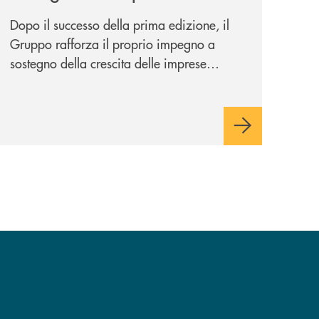
potenziale
Dopo il successo della prima edizione, il
Gruppo rafforza il proprio impegno a
sostegno della crescita delle imprese
italiane, accompagnandole in un percorso
di sviluppo, innovazione e accesso ai
mercati dei capitali.