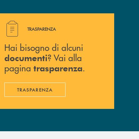
Hai bisogno di alcuni documenti ? Vai alla pagina traspa
TRASPARENZA
Hai bisogno di alcuni
? Vai alla
documenti
pagina
.
trasparenza
TRASPARENZA