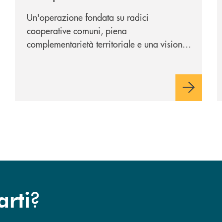
Cambiano 1884
Un'operazione fondata su radici
cooperative comuni, piena
complementarietà territoriale e una visione
industriale di lungo periodo, nel pieno
rispetto dell'autonomia di Banca
Cambiano. Nei prossimi giorni verrà
avviato il periodo di negoziazione
esclusiva per la finalizzazione
dell’operazione.
?
arti