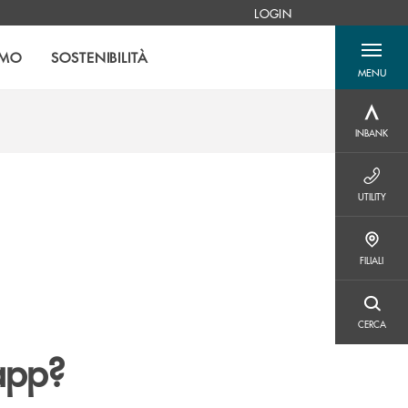
LOGIN
AMO
SOSTENIBILITÀ
MENU
menu destra
INBANK
INBANK
UTILITY
UTILITY
FILIALI
FILIALI
CERCA
CERCA
app?