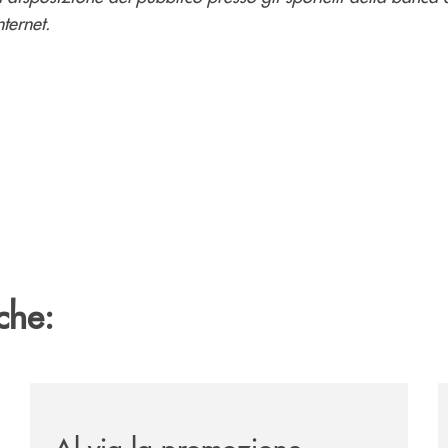
ternet.
che:
/news/al-via-la-promozione-taglia-la-rata-di-prestipay-
/
Al via la promozione