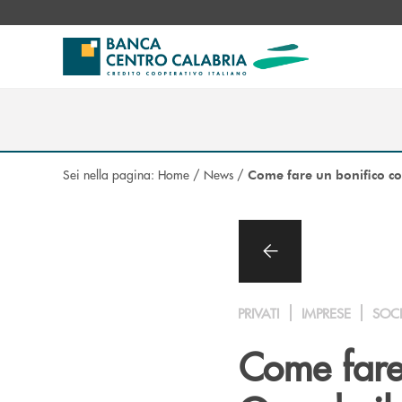
Salta al contenuto principale
Sei nella pagina:
Home
/
News
/
Come fare un bonifico co
PRIVATI
IMPRESE
SOC
Come fare