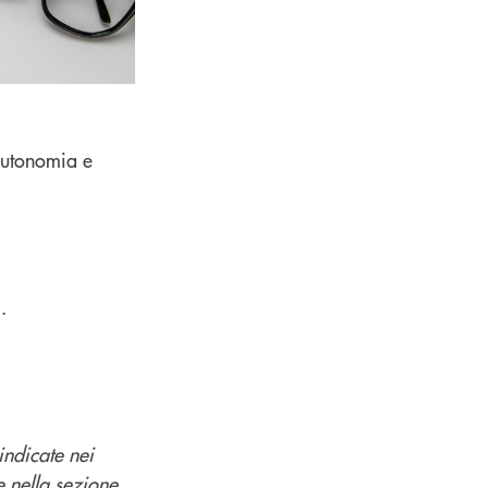
autonomia e
.
indicate nei
e nella sezione