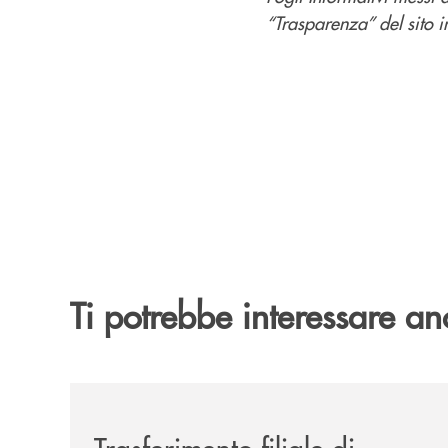
“Trasparenza” del sito in
Ti potrebbe interessare an
/news/trasferimento-filiale-di-cosenza/
Trasferimento filiale di