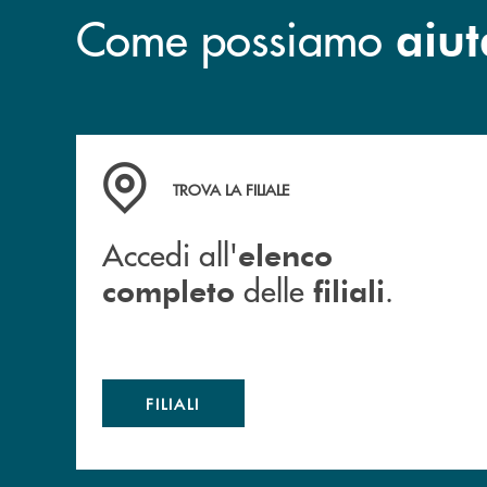
Come possiamo
aiut
Accedi all' elenco completo delle filiali .
TROVA LA FILIALE
Accedi all'
elenco
delle
.
completo
filiali
FILIALI