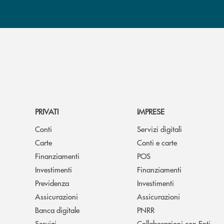
PRIVATI
IMPRESE
Conti
Servizi digitali
Carte
Conti e carte
Finanziamenti
POS
Investimenti
Finanziamenti
Previdenza
Investimenti
Assicurazioni
Assicurazioni
Banca digitale
PNRR
Servizi
Collaborazioni con Enti