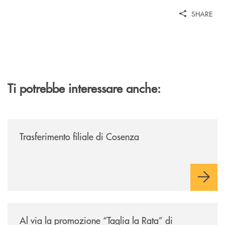
SHARE
Ti potrebbe interessare anche:
/news/trasferimento-filiale-di-cosenza/
Trasferimento filiale di Cosenza
/news/al-via-la-promozione-taglia-la-rata-di-prestipay-il-prestito-perso
Al via la promozione “Taglia la Rata” di