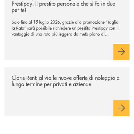
Prestipay. Il prestito personale che si fa in due
per te!
Solo fino al 15 luglio 2026, grazie alla promozione “Taglia
la Rata” sarà possibile richiedere un prestito Prestipay con il
vantaggio di una rata più leggera da metà piano di
rimborso.
/news/claris-rent-al-via-le-nuove-offerte-di-noleggio-a-lungo-termine-p
Claris Rent: al via le nuove offerte di noleggio a
lungo termine per privati e aziende