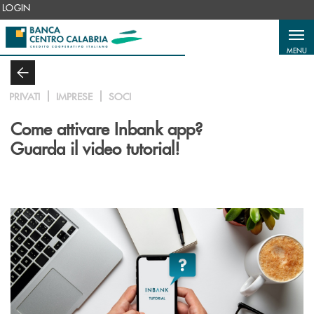
Salta al contenuto principale
LOGIN
MENU
PRIVATI
IMPRESE
SOCI
Come attivare Inbank app?
Guarda il video tutorial!