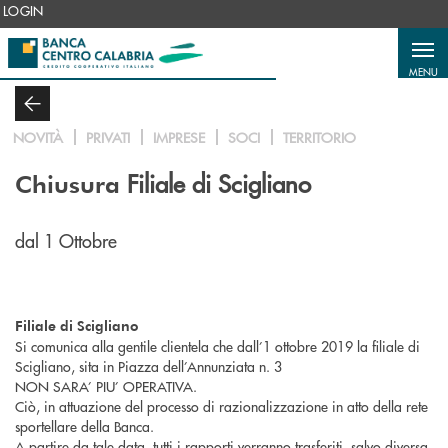
Salta al contenuto principale
LOGIN
MENU
NOVITÀ
PRIVATI
IMPRESE
SOCI
TERRITORIO
Filiale di Scigliano
Chiusura
dal 1 Ottobre
Filiale di Scigliano
Si comunica alla gentile clientela che dall’1 ottobre 2019 la filiale di
Scigliano, sita in Piazza dell’Annunziata n. 3
NON SARA’ PIU’ OPERATIVA.
Ciò, in attuazione del processo di razionalizzazione in atto della rete
sportellare della Banca.
A partire da tale data, tutti i rapporti verranno trasferiti, salvo diversa