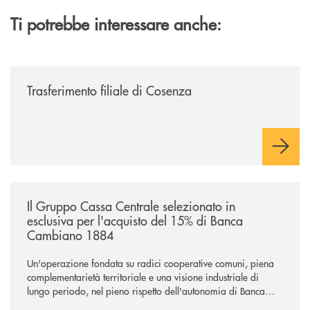
Ti potrebbe interessare anche:
/news/trasferimento-filiale-di-cosenza/
Trasferimento filiale di Cosenza
/news/il-gruppo-cassa-centrale-selezionato-in-esclusiva-per-lacquisto
Il Gruppo Cassa Centrale selezionato in
esclusiva per l'acquisto del 15% di Banca
Cambiano 1884
Un'operazione fondata su radici cooperative comuni, piena
complementarietà territoriale e una visione industriale di
lungo periodo, nel pieno rispetto dell'autonomia di Banca
Cambiano. Nei prossimi giorni verrà avviato il periodo di