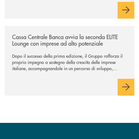
negoziazione esclusiva per la finalizzazione dell’operazione.
/news/cassa-centrale-banca-avvia-la-seconda-elite-lounge-con-imprese-
Cassa Centrale Banca avvia la seconda ELITE
Lounge con imprese ad alto potenziale
Dopo il successo della prima edizione, il Gruppo rafforza il
proprio impegno a sostegno della crescita delle imprese
italiane, accompagnandole in un percorso di sviluppo,
innovazione e accesso ai mercati dei capitali.