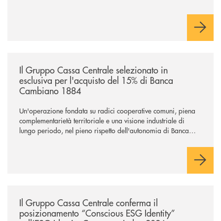
/news/il-gruppo-cassa-centrale-selezionato-in-esclusiva-per-lacquisto
Il Gruppo Cassa Centrale selezionato in
esclusiva per l'acquisto del 15% di Banca
Cambiano 1884
Un'operazione fondata su radici cooperative comuni, piena
complementarietà territoriale e una visione industriale di
lungo periodo, nel pieno rispetto dell'autonomia di Banca
Cambiano. Nei prossimi giorni verrà avviato il periodo di
negoziazione esclusiva per la finalizzazione dell’operazione.
/news/il-gruppo-cassa-centrale-conferma-il-posizionamento-conscious-es
Il Gruppo Cassa Centrale conferma il
posizionamento “Conscious ESG Identity”