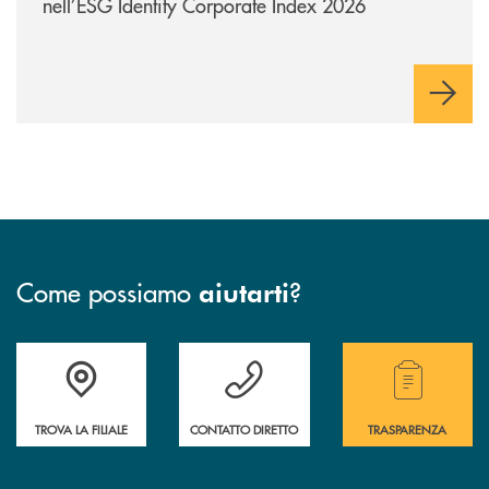
nell’ESG Identity Corporate Index 2026
Come possiamo
?
aiutarti
Accedi all' elenco completo delle filiali .
Hai bisogno di assistenza immediata ? Contatt
Hai bisogno di alcuni
TROVA LA FILIALE
CONTATTO DIRETTO
TRASPARENZA