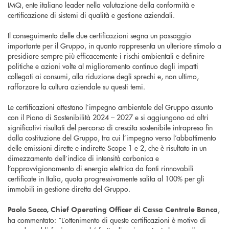
IMQ, ente italiano leader nella valutazione della conformità e
certificazione di sistemi di qualità e gestione aziendali.
Il conseguimento delle due certificazioni segna un passaggio
importante per il Gruppo, in quanto rappresenta un ulteriore stimolo a
presidiare sempre più efficacemente i rischi ambientali e definire
politiche e azioni volte al miglioramento continuo degli impatti
collegati ai consumi, alla riduzione degli sprechi e, non ultimo,
rafforzare la cultura aziendale su questi temi.
Le certificazioni attestano l’impegno ambientale del Gruppo assunto
con il Piano di Sostenibilità 2024 – 2027 e si aggiungono ad altri
significativi risultati del percorso di crescita sostenibile intrapreso fin
dalla costituzione del Gruppo, tra cui l’impegno verso l’abbattimento
delle emissioni dirette e indirette Scope 1 e 2, che è risultato in un
dimezzamento dell’indice di intensità carbonica e
l’approvvigionamento di energia elettrica da fonti rinnovabili
certificate in Italia, quota progressivamente salita al 100% per gli
immobili in gestione diretta del Gruppo.
,
Paolo Sacco, Chief Operating Officer di Cassa Centrale Banca
ha commentato: “L’ottenimento di queste certificazioni è motivo di