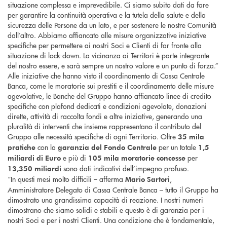
situazione complessa e imprevedibile. Ci siamo subito dati da fare
per garantire la continuità operativa e la tutela della salute e della
sicurezza delle Persone da un lato, e per sostenere le nostre Comunità
dall’altro. Abbiamo affiancato alle misure organizzative iniziative
specifiche per permettere ai nostri Soci e Clienti di far fronte alla
situazione di lock-down. La vicinanza ai Territori è parte integrante
del nostro essere, e sarà sempre un nostro valore e un punto di forza.”
Alle iniziative che hanno visto il coordinamento di Cassa Centrale
Banca, come le moratorie sui prestiti e il coordinamento delle misure
agevolative, le Banche del Gruppo hanno affiancato linee di credito
specifiche con plafond dedicati e condizioni agevolate, donazioni
dirette, attività di raccolta fondi e altre iniziative, generando una
pluralità di interventi che insieme rappresentano il contributo del
Gruppo alle necessità specifiche di ogni Territorio. Oltre
35 mila
con la
per un totale
pratiche
garanzia del Fondo Centrale
1,5
e più di
per
miliardi di Euro
105 mila moratorie concesse
sono dati indicativi dell’impegno profuso.
13,350 miliardi
“In questi mesi molto difficili – afferma
,
Mario
Sartori
Amministratore Delegato di Cassa Centrale Banca – tutto il Gruppo ha
dimostrato una grandissima capacità di reazione. I nostri numeri
dimostrano che siamo solidi e stabili e questo è di garanzia per i
nostri Soci e per i nostri Clienti. Una condizione che è fondamentale,