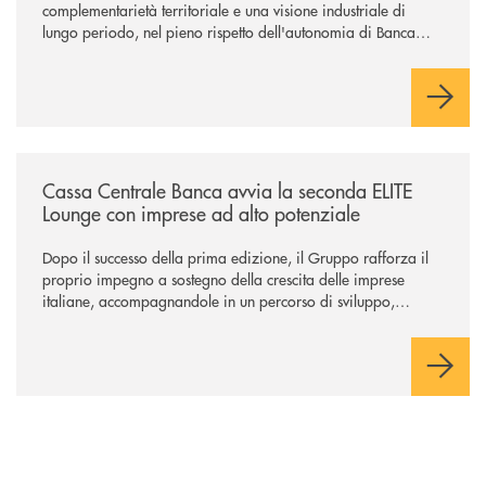
complementarietà territoriale e una visione industriale di
lungo periodo, nel pieno rispetto dell'autonomia di Banca
Cambiano. Nei prossimi giorni verrà avviato il periodo di
negoziazione esclusiva per la finalizzazione dell’operazione.
/news/cassa-centrale-banca-avvia-la-seconda-elite-lounge-con-imprese-
Cassa Centrale Banca avvia la seconda ELITE
Lounge con imprese ad alto potenziale
Dopo il successo della prima edizione, il Gruppo rafforza il
proprio impegno a sostegno della crescita delle imprese
italiane, accompagnandole in un percorso di sviluppo,
innovazione e accesso ai mercati dei capitali.