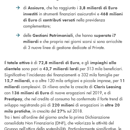
di
, che ha raggiunto i
Assicura
3,8 miliardi di Euro
in strumenti finanziari assicurativi e
investiti
468 milioni
di
nella previdenza
di Euro
contributi versati
complementare;
delle
, che hanno
Gestioni Patrimoniali
superato i
7
e che proprio nei giorni scorsi si sono arricchite
miliardi
di 3 nuove linee di gestione dedicate al Private.
Il
è di
, e gli
totale attivo
72,8 miliardi
di Euro
impieghi alla
sono pari a
per 513 mila beneficiari.
clientela
43,7 miliardi lordi
Significativa l’incidenza dei finanziamenti a 332 mila famiglie per
, e a oltre 120 mila artigiani e piccole imprese, per
15,7 miliardi
11
complessivi. Di rilievo anche la crescita di
miliardi
Claris Leasing
con
di nuove erogazioni nel 2019, e di
136 milioni di Euro
, che nel credito al consumo ha confermato il forte trend di
Prestipay
sviluppo registrando più di
di erogazioni in
220
milioni
oltre 20
, in crescita del
sul 2018.
mila pratiche
27%
Tra i temi all’ordine del giorno anche la prima Dichiarazione
consolidata Non Finanziaria (DNF), che valorizza le attività del
Gruppo nell’ottica della sostenibilità. Particolarmente significative, le