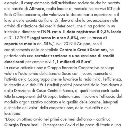
esempio, il completamento dell’architettura societaria che ha portato
alla nascita di
, realtà leader di mercato nei servizi ICT e di
Allitude
Back Office bancario, che valorizza la straordinaria esperienza e il
lavoro delle società confluite. Di rilievo anche la prosecuzione nelle
attività di riduzione dei crediti deteriorati, che ci ha portato in un
triennio a dimezzare l’
.
NPL ratio
Il dato registrava il 9,3% lordo
al 31.12.2019 (
), con un
oggi sceso in area
8,8%
tasso di
del
,”. Nel 2019 il Gruppo, con il
copertura medio
55%
coordinamento della controllata
ha
Centrale Credit Solutions,
perfezionato una
cartolarizzazione e una cessione di crediti
per complessivi
”.
deteriorati
1,1 miliardi di Euro
La nuova articolazione a Gruppo Bancario Cooperativo coniuga i
valori e l’autonomia delle Banche Socie con il coordinamento e
l’attività della Capogruppo che ne favorisce la redditività, l’efficienza,
la crescita e la stabilità. I risultati positivi presentati dalla Presidenza e
dalla Direzione di Cassa Centrale Banca, ai quali hanno contribuito
tutte le componenti del Gruppo, testimoniano il valore e l’efficacia del
modello organizzativo adottato e la qualità delle Banche, interpreti
autentiche dei valori della cooperazione, della mutualità e del
localismo.
“Dopo un ottimo avvio nei primi due mesi dell’anno – continua
– l’emergenza Covid ci ha posto di fronte a una
Giorgio Fracalossi