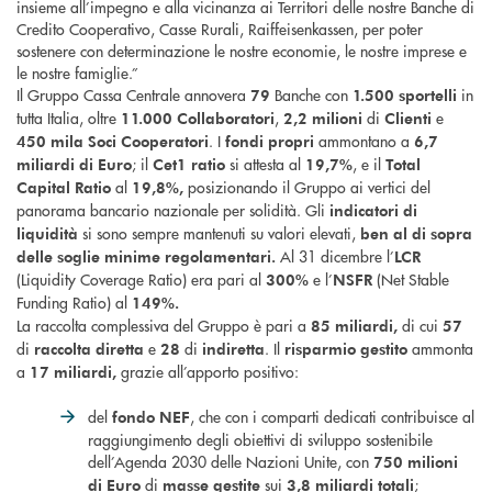
insieme all’impegno e alla vicinanza ai Territori delle nostre Banche di
Credito Cooperativo, Casse Rurali, Raiffeisenkassen, per poter
sostenere con determinazione le nostre economie, le nostre imprese e
le nostre famiglie.”
Il Gruppo Cassa Centrale annovera
Banche con
in
79
1.500
sportelli
tutta Italia, oltre
,
di
e
11.000 Collaboratori
2,2 milioni
Clienti
. I
ammontano a
450 mila Soci Cooperatori
fondi propri
6,7
; il
si attesta al
, e il
miliardi di Euro
Cet1 ratio
19,7%
Total
al
posizionando il Gruppo ai vertici del
Capital Ratio
19,8%,
panorama bancario nazionale per solidità. Gli
indicatori di
si sono sempre mantenuti su valori elevati,
liquidità
ben al di sopra
Al 31 dicembre l’
delle soglie minime regolamentari.
LCR
(Liquidity Coverage Ratio) era pari al
e l’
(Net Stable
300%
NSFR
Funding Ratio) al
149%.
La raccolta complessiva del Gruppo è pari a
di cui
85 miliardi,
57
di
e
di
. Il
ammonta
raccolta diretta
28
indiretta
risparmio gestito
a
grazie all’apporto positivo:
17 miliardi,
del
, che con i comparti dedicati contribuisce al
fondo NEF
raggiungimento degli obiettivi di sviluppo sostenibile
dell’Agenda 2030 delle Nazioni Unite, con
750 milioni
di
sui
;
di Euro
masse gestite
3,8 miliardi totali