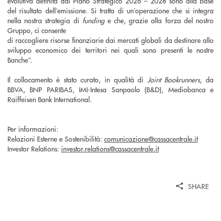
evolutiva definita dal Piano Strategico 2026 – 2028 sono alla base
del risultato dell’emissione. Si tratta di un’operazione che si integra
nella nostra strategia di
funding
e che, grazie alla forza del nostro
Gruppo, ci consente
di raccogliere risorse finanziarie dai mercati globali da destinare allo
sviluppo economico dei territori nei quali sono presenti le nostre
Banche”.
Il collocamento è stato curato, in qualità di
Joint Bookrunners
, da
BBVA, BNP PARIBAS, IMI-Intesa Sanpaolo (B&D), Mediobanca e
Raiffeisen Bank International.
Per informazioni:
Relazioni Esterne e Sostenibilità:
comunicazione@cassacentrale.it
Investor Relations:
investor.relations@cassacentrale.it
SHARE