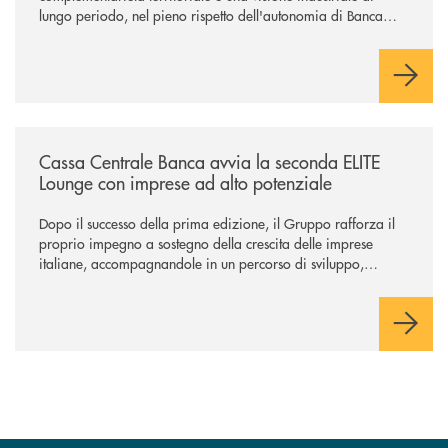
lungo periodo, nel pieno rispetto dell'autonomia di Banca
Cambiano. Nei prossimi giorni verrà avviato il periodo di
negoziazione esclusiva per la finalizzazione dell’operazione.
/news/cassa-centrale-banca-avvia-la-seconda-elite-lounge-con-imprese-
Cassa Centrale Banca avvia la seconda ELITE
Lounge con imprese ad alto potenziale
Dopo il successo della prima edizione, il Gruppo rafforza il
proprio impegno a sostegno della crescita delle imprese
italiane, accompagnandole in un percorso di sviluppo,
innovazione e accesso ai mercati dei capitali.