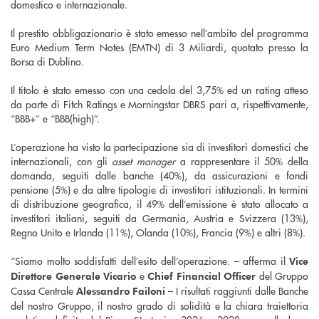
domestico e internazionale.
Il prestito obbligazionario è stato emesso nell’ambito del programma
Euro Medium Term Notes (EMTN) di 3 Miliardi, quotato presso la
Borsa di Dublino.
Il titolo è stato emesso con una cedola del 3,75% ed un rating atteso
da parte di Fitch Ratings e Morningstar DBRS pari a, rispettivamente,
“BBB+” e “BBB(high)”.
L’operazione ha visto la partecipazione sia di investitori domestici che
internazionali, con gli
asset manager
a rappresentare il 50% della
domanda, seguiti dalle banche (40%), da assicurazioni e fondi
pensione (5%) e da altre tipologie di investitori istituzionali. In termini
di distribuzione geografica, il 49% dell’emissione è stato allocato a
investitori italiani, seguiti da Germania, Austria e Svizzera (13%),
Regno Unito e Irlanda (11%), Olanda (10%), Francia (9%) e altri (8%).
“Siamo molto soddisfatti dell’esito dell’operazione. – afferma il
Vice
e
del Gruppo
Direttore Generale Vicario
Chief Financial Officer
Cassa Centrale
– I risultati raggiunti dalle Banche
Alessandro Failoni
del nostro Gruppo, il nostro grado di solidità e la chiara traiettoria