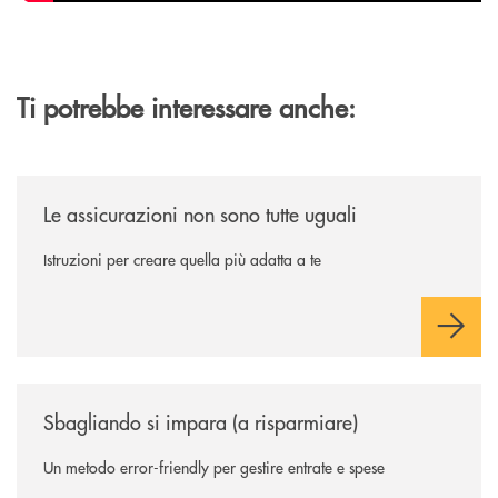
Ti potrebbe interessare anche:
/news/le-assicurazioni-non-sono-tutte-uguali/
Le assicurazioni non sono tutte uguali
Istruzioni per creare quella più adatta a te
/news/sbagliando-si-impara-a-risparmiare/
Sbagliando si impara (a risparmiare)
Un metodo error-friendly per gestire entrate e spese