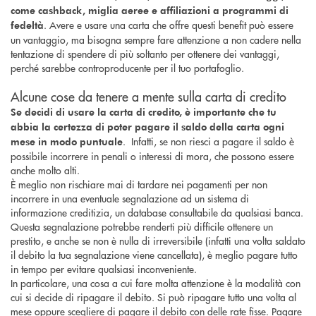
come cashback, miglia aeree e affiliazioni a programmi di
. Avere e usare una carta che offre questi benefit può essere
fedeltà
un vantaggio, ma bisogna sempre fare attenzione a non cadere nella
tentazione di spendere di più soltanto per ottenere dei vantaggi,
perché sarebbe controproducente per il tuo portafoglio.
Alcune cose da tenere a mente sulla carta di credito
Se decidi di usare la carta di credito, è importante che tu
abbia la certezza di poter pagare il saldo della carta ogni
. Infatti, se non riesci a pagare il saldo è
mese in modo puntuale
possibile incorrere in penali o interessi di mora, che possono essere
anche molto alti.
È meglio non rischiare mai di tardare nei pagamenti per non
incorrere in una eventuale segnalazione ad un sistema di
informazione creditizia, un database consultabile da qualsiasi banca.
Questa segnalazione potrebbe renderti più difficile ottenere un
prestito, e anche se non è nulla di irreversibile (infatti una volta saldato
il debito la tua segnalazione viene cancellata), è meglio pagare tutto
in tempo per evitare qualsiasi inconveniente.
In particolare, una cosa a cui fare molta attenzione è la modalità con
cui si decide di ripagare il debito. Si può ripagare tutto una volta al
mese oppure scegliere di pagare il debito con delle rate fisse. Pagare