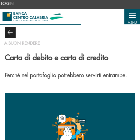
Salta al contenuto principale
LOGIN
MENU
A BUON RENDERE
Carta di debito e carta di credito
Perché nel portafoglio potrebbero servirti entrambe.