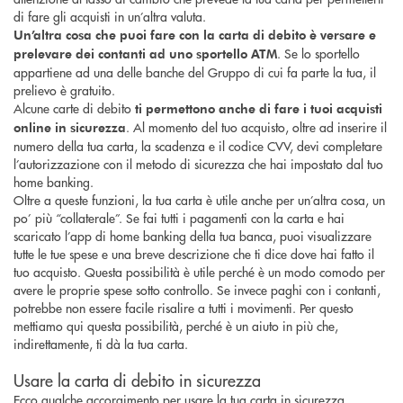
di fare gli acquisti in un’altra valuta.
Un’altra cosa che puoi fare con la carta di debito è versare e
. Se lo sportello
prelevare dei contanti ad uno sportello ATM
appartiene ad una delle banche del Gruppo di cui fa parte la tua, il
prelievo è gratuito.
Alcune carte di debito
ti permettono anche di fare i tuoi acquisti
. Al momento del tuo acquisto, oltre ad inserire il
online in sicurezza
numero della tua carta, la scadenza e il codice CVV, devi completare
l’autorizzazione con il metodo di sicurezza che hai impostato dal tuo
home banking.
Oltre a queste funzioni, la tua carta è utile anche per un’altra cosa, un
po’ più “collaterale”. Se fai tutti i pagamenti con la carta e hai
scaricato l’app di home banking della tua banca, puoi visualizzare
tutte le tue spese e una breve descrizione che ti dice dove hai fatto il
tuo acquisto. Questa possibilità è utile perché è un modo comodo per
avere le proprie spese sotto controllo. Se invece paghi con i contanti,
potrebbe non essere facile risalire a tutti i movimenti. Per questo
mettiamo qui questa possibilità, perché è un aiuto in più che,
indirettamente, ti dà la tua carta.
Usare la carta di debito in sicurezza
Ecco qualche accorgimento per usare la tua carta in sicurezza.