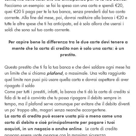
Facciamo un esempio: se fai la spesa con una carta e spendi €20,
quei €20 li paga per te la tua banca, senza prenderli dal tuo conto
corrente. Alla fine del mese, poi, dovrai restituire alla banca i €20 e
tutte le altre spese che ti ha anticipato, ed è solo allora che userai i
soldi che sono sul tuo conto corrente.
Per capire bene la differenza tra le due carte devi tenere a
mente che la carta di credito non è solo una carta: è un
prestito.
Questo prestito che ti fa la tua banca e che devi saldare ogni mese ha
un limite che si chiama
, o massimale. Una volta raggiunto
plafond
quel limite non puoi più usare quella carta e dovrai aspettare di aver
ripagato il saldo
Come per tutti i prestiti, infatti, la banca che ti dà la carta di credito si
fida di te ed è convinta che tu possa ripagare il debito sempre in
tempo, ma il plafond serve comunque per evitare che il debito diventi
un po’ troppo alto, magari senza neanche accorgertene.
La carta di credito può essere usata più o meno come una
carta di debito e cioè principalmente per pagare i tuoi
. Le carte di credito
acquisti, in un negozio o anche online
possono essere usate ovunque con la massima sicurezza.