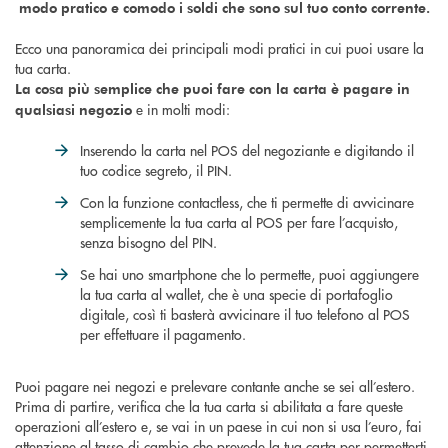
modo pratico e comodo i soldi che sono sul tuo conto corrente.
Ecco una panoramica dei principali modi pratici in cui puoi usare la
tua carta.
La cosa più semplice che puoi fare con la carta è pagare in
e in molti modi:
qualsiasi negozio
Inserendo la carta nel POS del negoziante e digitando il
tuo codice segreto, il PIN.
Con la funzione contactless, che ti permette di avvicinare
semplicemente la tua carta al POS per fare l’acquisto,
senza bisogno del PIN.
Se hai uno smartphone che lo permette, puoi aggiungere
la tua carta al wallet, che è una specie di portafoglio
digitale, così ti basterà avvicinare il tuo telefono al POS
per effettuare il pagamento.
Puoi pagare nei negozi e prelevare contante anche se sei all’estero.
Prima di partire, verifica che la tua carta si abilitata a fare queste
operazioni all’estero e, se vai in un paese in cui non si usa l’euro, fai
attenzione al tasso di cambio che prevede la tua carta per permetterti