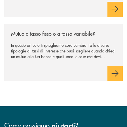
/news/mutuo-a-tasso-fisso-o-a-tasso-variabile/
Mutuo a tasso fisso o a tasso variabile?
In questo articolo ti spieghiamo cosa cambia tra le diverse
tipologie di tassi di interesse che puoi scegliere quando chiedi
un mutuo alla tua banca e quali sono le cose che devi
considerare prima di compiere la scelta che ti separa dal
divano della nuova casa.
Come possiamo
?
aiutarti