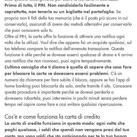
Prima di tutto, il PIN. Non condividerlo facilmente e
. Se
soprattutto, non tenerlo su un biglietto nel portafoglio
proprio non ti fidi della tua memoria (che è il posto più sicuro in cui
conservarlo), assicurati di avere dei metodi alternativi per conservarlo
che puoi conoscere solo tu.
Oltre al PIN, la carta offre la funzione di attivare una notifica ogni
volta che la utilizzi. Vuol dire che appena fai un acquisto qualsiasi, sul
tuo telefono compare la notifica dell’avvenuta transazione. Questa
funzione è utile perché se dovesse esserci qualcosa di strano e ti arriva
una notifica che non riconosci, puoi agire tempestivamente.
L’ultimo consiglio che ti diamo è quello di sapere che cosa fare
. C’è un
per bloccare la carta se dovessero esserci problemi
numero da chiamare per fare subito il blocco, oppure se hai l’app di
home banking puoi bloccarla da solo, anche tramite il sito. Conoscere
questa procedura è importante perché se dovessi perderla o
dovessero rubartela, puoi intervenire in pochi minuti senza perdere
tempo nel capire come fare e così evitare qualsiasi ripercussione.
Cos’è e come funziona la carta di credito
La carta di credito funziona in questo modo: ogni volta che
paghi qualcosa, i soldi che spendi non vengono presi dal tuo
.
conto, ma sono soldi che sta anticipando per te la tua banca