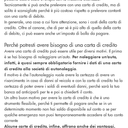
Tecnicamente si può anche prelevare con una carta di credito, ma di
solito è sconsigliato perché è più costoso rispetto a prelevare contanti
con una carta di debito.
In generale, una cosa a cui fare attenzione, sono i costi della carta di
credito. Oltre al canone, che di per sè è più alto di quello della carta
di debito, ci può essere anche un’imposta di bollo da pagare.
Perché potresti avere bisogno di una carta di credito
Avere una carta di credito può essere utile per diversi motivi. Il primo
è se hai bisogno di noleggiare un’auto.
Per noleggiare un’auto,
infatti, è quasi sempre obbligatorio fornire i dati di una carta
.
di credito alla società di autonoleggio
Il motivo è che l’autonoleggio vuole avere la certezza di avere un
risarcimento in caso di danni al veicolo e con la carta di credito ha la
certezza di poter avere i soldi di eventuali danni, perché sarà la tua
banca ad anticiparli per te e poi a chiederti il conto.
Un altro buon motivo per avere la carta di credito è che è uno
strumento flessibile, perché ti permette di pagare anche se in un
determinato momento non hai saldo disponibile sul conto o se per
qualche emergenza non puoi temporaneamente accedere al tuo conto
corrente
Alcune carte di credito, infine, offrono anche dei vantaggi,