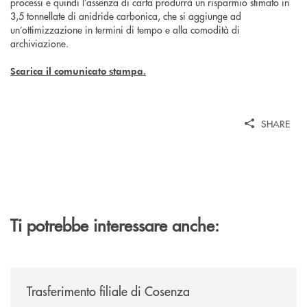
processi e quindi l’assenza di carta produrrà un risparmio stimato in
3,5 tonnellate di anidride carbonica, che si aggiunge ad
un’ottimizzazione in termini di tempo e alla comodità di
archiviazione.
Scarica il comunicato stampa.
SHARE
Ti potrebbe interessare anche:
/news/trasferimento-filiale-di-cosenza/
Trasferimento filiale di Cosenza