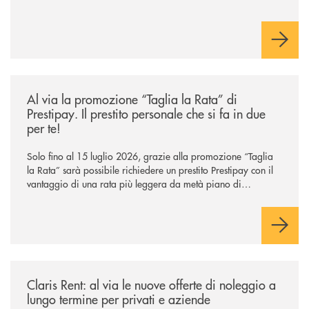
/news/al-via-la-promozione-taglia-la-rata-di-prestipay-il-prestito-perso
Al via la promozione “Taglia la Rata” di
Prestipay. Il prestito personale che si fa in due
per te!
Solo fino al 15 luglio 2026, grazie alla promozione “Taglia
la Rata” sarà possibile richiedere un prestito Prestipay con il
vantaggio di una rata più leggera da metà piano di
rimborso.
/news/claris-rent-al-via-le-nuove-offerte-di-noleggio-a-lungo-termine-p
Claris Rent: al via le nuove offerte di noleggio a
lungo termine per privati e aziende