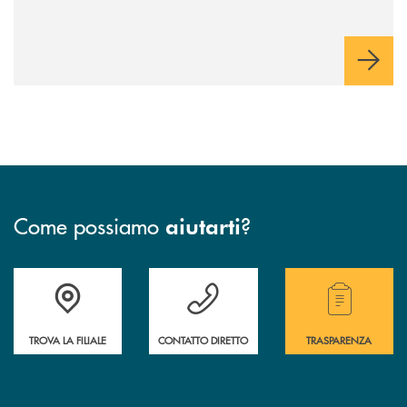
Come possiamo
?
aiutarti
Accedi all' elenco completo delle filiali .
Hai bisogno di assistenza immediata ? Contatt
Hai bisogno di alcuni
TROVA LA FILIALE
CONTATTO DIRETTO
TRASPARENZA