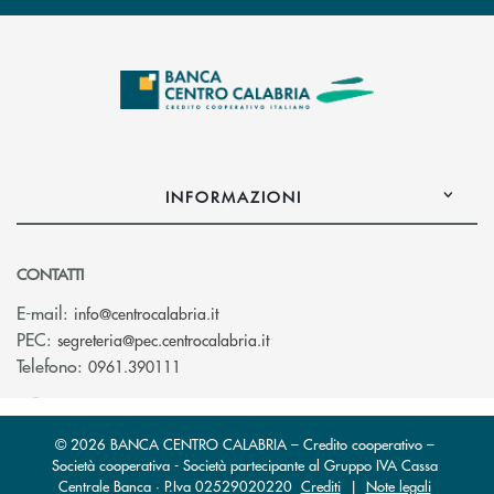
INFORMAZIONI
CONTATTI
(si apre l’app di posta elettronica)
E-mail:
info@centrocalabria.it
(si apre l’app di posta elettro
PEC:
segreteria@pec.centrocalabria.it
Telefono:
0961.390111
© 2026 BANCA CENTRO CALABRIA – Credito cooperativo –
Società cooperativa - Società partecipante al Gruppo IVA Cassa
Centrale Banca · P.Iva 02529020220
Crediti
|
Note legali