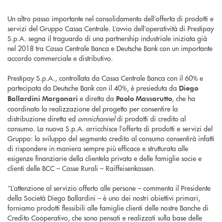
Un altro passo importante nel consolidamento dell’offerta di prodotti e
servizi del Gruppo Cassa Centrale. L’avvio dell’operatività di Prestipay
S.p.A. segna il traguardo di una partnership industriale iniziata già
nel 2018 tra Cassa Centrale Banca e Deutsche Bank con un importante
accordo commerciale e distributivo.
Prestipay S.p.A., controllata da Cassa Centrale Banca con il 60% e
partecipata da Deutsche Bank con il 40%, è presieduta da
Diego
e diretta da
, che ha
Ballardini Margonari
Paolo Massarutto
coordinato la realizzazione del progetto per consentire la
distribuzione diretta ed
omnichannel
di prodotti di credito al
consumo. La nuova S.p.A. arricchisce l’offerta di prodotti e servizi del
Gruppo: lo sviluppo del segmento credito al consumo consentirà infatti
di rispondere in maniera sempre più efficace e strutturata alle
esigenze finanziarie della clientela privata e delle famiglie socie e
clienti delle BCC – Casse Rurali – Raiffeisenkassen.
“L’attenzione al servizio offerto alle persone – commenta il Presidente
della Società Diego Ballardini – è uno dei nostri obiettivi primari,
forniamo prodotti flessibili alle famiglie clienti delle nostre Banche di
Credito Cooperativo, che sono pensati e realizzati sulla base delle