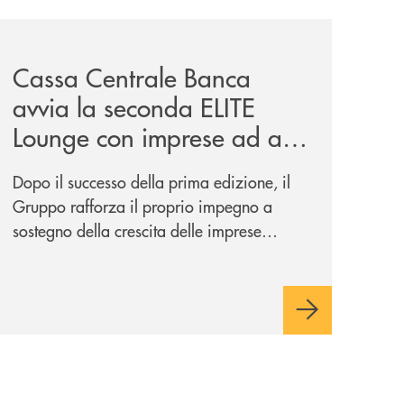
iva-per-lacquisto-del-15-di-banca-cambiano-1884/
news/cassa-centrale-banca-avvia-la-seconda-elite-lounge-
Cassa Centrale Banca
avvia la seconda ELITE
Lounge con imprese ad alto
potenziale
Dopo il successo della prima edizione, il
Gruppo rafforza il proprio impegno a
sostegno della crescita delle imprese
italiane, accompagnandole in un percorso
di sviluppo, innovazione e accesso ai
mercati dei capitali.