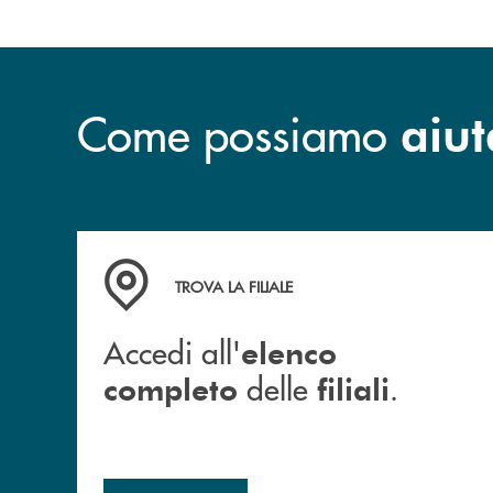
Come possiamo
aiut
Accedi all' elenco completo delle filiali .
TROVA LA FILIALE
Accedi all'
elenco
delle
.
completo
filiali