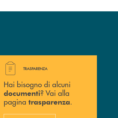
Hai bisogno di alcuni documenti ? Vai alla pagina traspa
TRASPARENZA
Hai bisogno di alcuni
? Vai alla
documenti
pagina
.
trasparenza