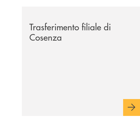
/news/trasferimento-filiale-di-cosenza/
Trasferimento filiale di
Cosenza