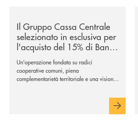
/news/il-gruppo-cassa-centrale-selezionato-in-esclus
/
Il Gruppo Cassa Centrale
selezionato in esclusiva per
l'acquisto del 15% di Banca
Cambiano 1884
Un'operazione fondata su radici
cooperative comuni, piena
complementarietà territoriale e una visione
industriale di lungo periodo, nel pieno
rispetto dell'autonomia di Banca
Cambiano. Nei prossimi giorni verrà
avviato il periodo di negoziazione
esclusiva per la finalizzazione
dell’operazione.