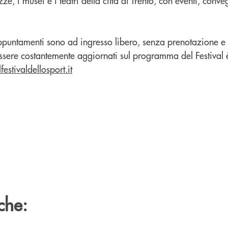
zze, i musei e i teatri della città di Trento, con eventi, conv
 appuntamenti sono ad ingresso libero, senza prenotazione e
essere costantemente aggiornati sul programma del Festival
estivaldellosport.it
che: