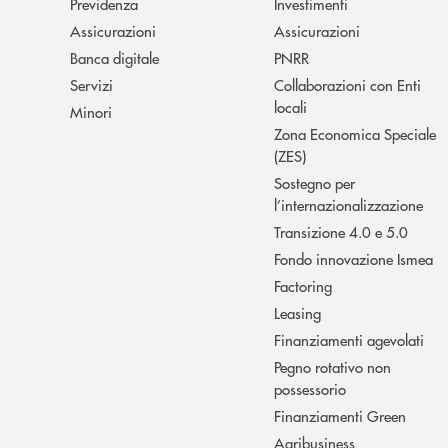
Previdenza
Investimenti
Assicurazioni
Assicurazioni
Banca digitale
PNRR
Servizi
Collaborazioni con Enti
locali
Minori
Zona Economica Speciale
(ZES)
Sostegno per
l’internazionalizzazione
Transizione 4.0 e 5.0
Fondo innovazione Ismea
Factoring
Leasing
Finanziamenti agevolati
Pegno rotativo non
possessorio
Finanziamenti Green
Agribusiness