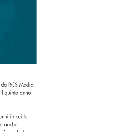
ta da RCS Media
 il quinto anno
nni in cui le
rà anche