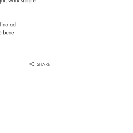
egni, work shop e
 fino ad
 è bene
SHARE