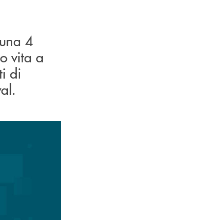
 una 4
o vita a
i di
al.