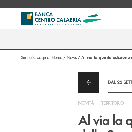
Salta al contenuto principale
Sei nella pagina:
Home
/
News
/
Al via la quinta edizione d
DAL 22 SET
NOVITÀ
TERRITORIO
Al via la 