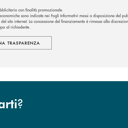
blicitario con finalità promozionale.
economiche sono indicate nei Fogli Informativi messi a disposizione del pubb
del sito internet.
La concessione del finanziamento è rimessa alla discrezion
apo al richiedente.
NA TRASPARENZA
?
arti