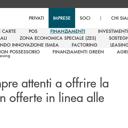
|
PRIVATI
IMPRESE
SOCI
CHI SI
E CARTE
POS
FINANZIAMENTI
INVESTIMENT
E CARTE
POS
FINANZIAMENTI
INVESTIMENT
ALI
ZONA ECONOMICA SPECIALE (ZES)
SOSTEGN
ALI
ZONA ECONOMICA SPECIALE (ZES)
SOSTEGN
NDO INNOVAZIONE ISMEA
FACTORING
LEASIN
NDO INNOVAZIONE ISMEA
FACTORING
LEASIN
NON POSSESSORIO
FINANZIAMENTI GREEN
AGRI
easing
NON POSSESSORIO
FINANZIAMENTI GREEN
AGRI
pre attenti a offrire la
 offerte in linea alle