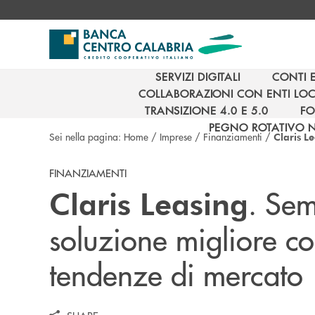
Salta al contenuto principale
SERVIZI DIGITALI
CONTI 
SERVIZI DIGITALI
CONTI 
COLLABORAZIONI CON ENTI LOC
COLLABORAZIONI CON ENTI LOC
TRANSIZIONE 4.0 E 5.0
FO
TRANSIZIONE 4.0 E 5.0
FO
PEGNO ROTATIVO 
Sei nella pagina:
Home
/
Imprese
/
Finanziamenti
/
Claris L
PEGNO ROTATIVO 
FINANZIAMENTI
. Sem
Claris Leasing
soluzione migliore con
tendenze di mercato