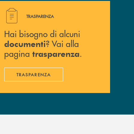
Hai bisogno di alcuni documenti ? Vai alla pagina traspa
TRASPARENZA
Hai bisogno di alcuni
? Vai alla
documenti
pagina
.
trasparenza
TRASPARENZA