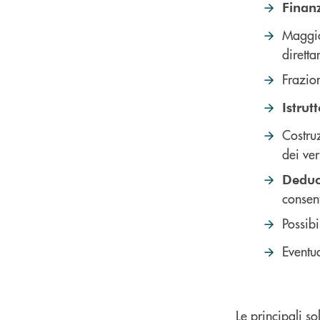
Finan
Maggi
diretta
Frazio
Istrut
Costru
dei ver
Deduci
consent
Possibi
Eventua
Le principali so