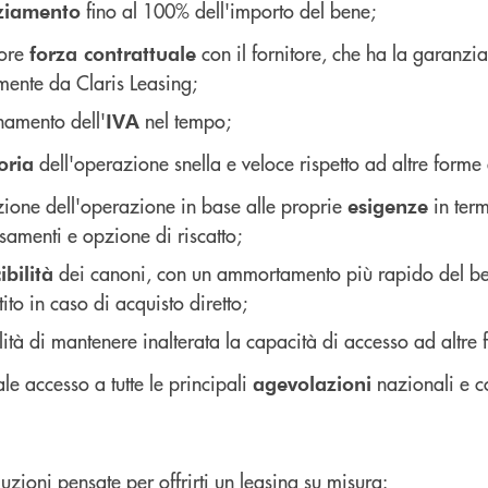
fino al 100% dell'importo del bene;
ziamento
ore
con il fornitore, che ha la garanzi
forza contrattuale
mente da Claris Leasing;
namento dell'
nel tempo;
IVA
dell'operazione snella e veloce rispetto ad altre forme
toria
zione dell'operazione in base alle proprie
in term
esigenze
samenti e opzione di riscatto;
dei canoni, con un ammortamento più rapido del bene
bilità
ito in caso di acquisto diretto;
lità di mantenere inalterata la capacità di accesso ad altre
le accesso a tutte le principali
nazionali e c
agevolazioni
luzioni pensate per offrirti un leasing su misura: