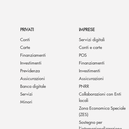
PRIVATI
IMPRESE
Conti
Servizi digitali
Carte
Conti e carte
Finanziamenti
POS
Investimenti
Finanziamenti
Previdenza
Investimenti
Assicurazioni
Assicurazioni
Banca digitale
PNRR
Servizi
Collaborazioni con Enti
locali
Minori
Zona Economica Speciale
(ZES)
Sostegno per
l’internazionalizzazione