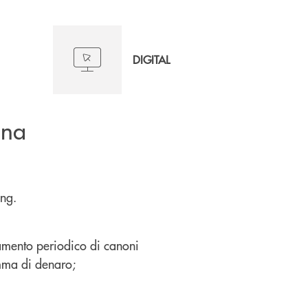
DIGITAL
una
ing.
amento periodico di canoni
omma di denaro;