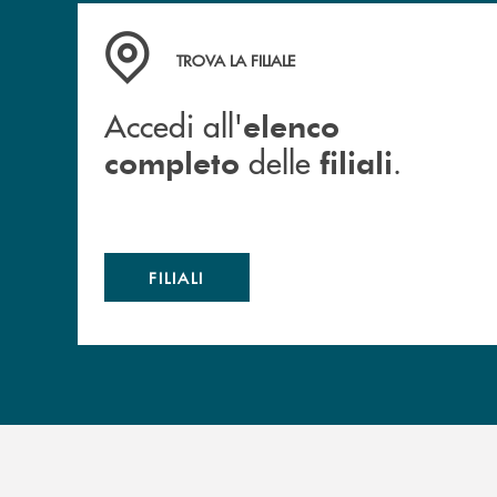
Accedi all' elenco completo delle filiali .
TROVA LA FILIALE
Accedi all'
elenco
delle
.
completo
filiali
FILIALI