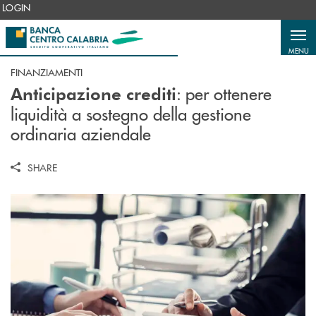
Salta al contenuto principale
LOGIN
MENU
FINANZIAMENTI
: per ottenere
Anticipazione crediti
liquidità a sostegno della gestione
ordinaria aziendale
SHARE