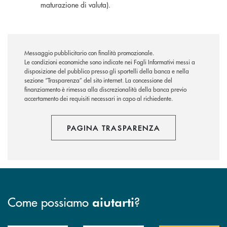
maturazione di valuta).
Messaggio pubblicitario con finalità promozionale.
Le condizioni economiche sono indicate nei Fogli Informativi messi a
disposizione del pubblico presso gli sportelli della banca e nella
sezione “Trasparenza” del sito internet.
La concessione del
finanziamento è rimessa alla discrezionalità della banca previo
accertamento dei requisiti necessari in capo al richiedente.
PAGINA TRASPARENZA
Come possiamo
?
aiutarti