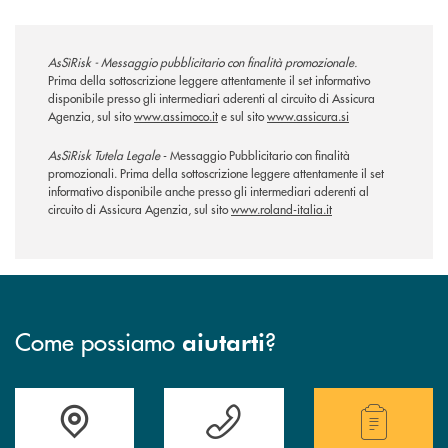
AsSìRisk - Messaggio pubblicitario con finalità promozionale.
Prima della sottoscrizione leggere attentamente il set informativo
disponibile presso gli intermediari aderenti al circuito di Assicura
Agenzia, sul sito
www.assimoco.it
e sul sito
www.assicura.si
AsSìRisk Tutela Legale
- Messaggio Pubblicitario con finalità
promozionali. Prima della sottoscrizione leggere attentamente il set
informativo disponibile anche presso gli intermediari aderenti al
circuito di Assicura Agenzia, sul sito
www.roland-italia.it
Come possiamo
?
aiutarti
Accedi all' elenco completo delle filiali .
Hai bisogno di assistenza immediata ? Contatt
Hai bisogno di alcuni