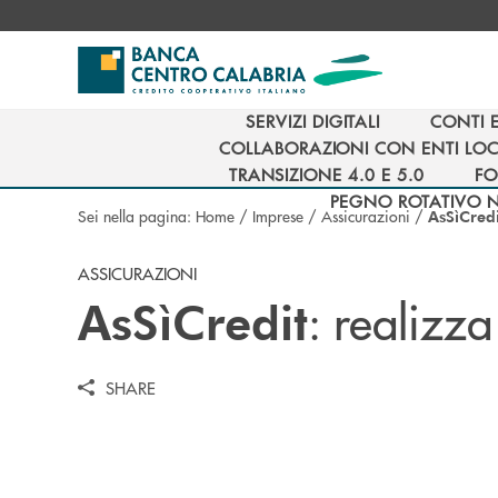
Salta al contenuto principale
SERVIZI DIGITALI
CONTI 
SERVIZI DIGITALI
CONTI 
COLLABORAZIONI CON ENTI LOC
COLLABORAZIONI CON ENTI LOC
TRANSIZIONE 4.0 E 5.0
FO
TRANSIZIONE 4.0 E 5.0
FO
PEGNO ROTATIVO 
Sei nella pagina:
Home
/
Imprese
/
Assicurazioni
/
AsSìCredi
PEGNO ROTATIVO 
ASSICURAZIONI
: realizza
AsSìCredit
SHARE