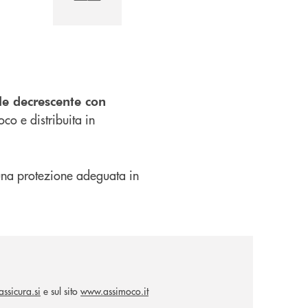
le decrescente con
co e distribuita in
i una protezione adeguata in
ssicura.si
e sul sito
www.assimoco.it