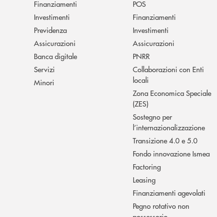
Finanziamenti
POS
Investimenti
Finanziamenti
Previdenza
Investimenti
Assicurazioni
Assicurazioni
Banca digitale
PNRR
Servizi
Collaborazioni con Enti
locali
Minori
Zona Economica Speciale
(ZES)
Sostegno per
l’internazionalizzazione
Transizione 4.0 e 5.0
Fondo innovazione Ismea
Factoring
Leasing
Finanziamenti agevolati
Pegno rotativo non
possessorio