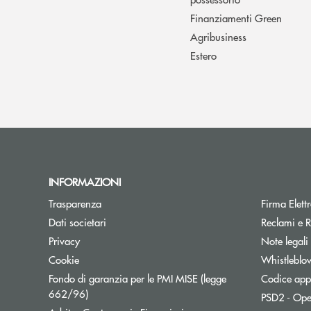
Finanziamenti Green
Agribusiness
Estero
INFORMAZIONI
Trasparenza
Firma Elet
Dati societari
Reclami e R
Privacy
Note legali
Cookie
Whistleblo
Fondo di garanzia per le PMI MISE (legge
Codice appa
Apre una nuova finestra
662/96)
PSD2 - Ope