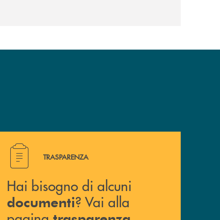
Hai bisogno di alcuni documenti ? Vai alla pagina traspa
TRASPARENZA
Hai bisogno di alcuni
? Vai alla
documenti
pagina
.
trasparenza