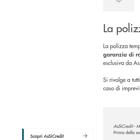
La poli
La polizza tem
garanzia di ra
esclusiva da A
Si rivolge a tut
caso di imprevis
AsSìCredit -
M
Prima della so
Scopri AsSìCredit