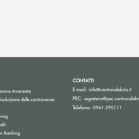
CONTATTI
(si
E-mail:
info@centrocalabria.it
tronica Avanzata
PEC:
segreteria@pec.centrocalabri
isoluzione delle controversie
Telefono:
0961.390111
wing
lti
Apre una nuova finestra
n Banking