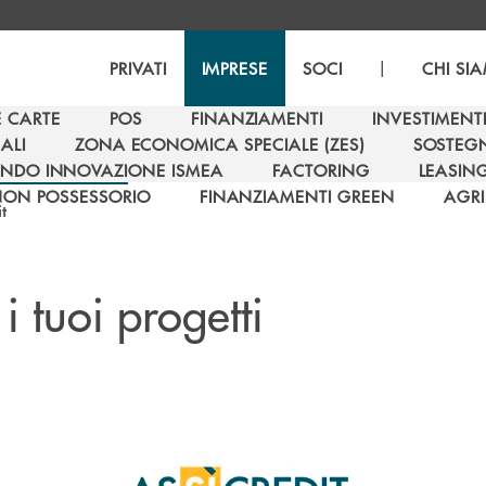
|
PRIVATI
IMPRESE
SOCI
CHI SI
E CARTE
POS
FINANZIAMENTI
INVESTIMENT
E CARTE
POS
FINANZIAMENTI
INVESTIMENT
ALI
ZONA ECONOMICA SPECIALE (ZES)
SOSTEGN
ALI
ZONA ECONOMICA SPECIALE (ZES)
SOSTEGN
NDO INNOVAZIONE ISMEA
FACTORING
LEASIN
NDO INNOVAZIONE ISMEA
FACTORING
LEASIN
NON POSSESSORIO
FINANZIAMENTI GREEN
AGRI
t
NON POSSESSORIO
FINANZIAMENTI GREEN
AGRI
 i tuoi progetti