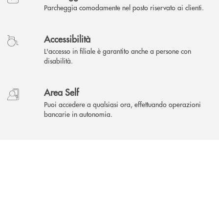
Parcheggia comodamente nel posto riservato ai clienti.
Accessibilità
L'accesso in filiale è garantito anche a persone con
disabilità.
Area Self
Puoi accedere a qualsiasi ora, effettuando operazioni
bancarie in autonomia.
INBANK
Come possiamo
?
aiutarti
Accedi all' elenco completo delle filiali .
Hai bisogno di assistenza immediata ? Contatt
Hai bisogno di alcuni