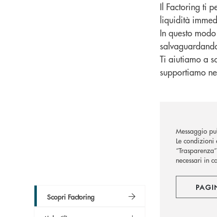
Il Factoring ti 
liquidità immedi
In questo modo p
salvaguardando 
Ti aiutiamo a sc
supportiamo nell
Messaggio pub
Le condizioni 
“Trasparenza” 
necessari in c
PAGI
Scopri Factoring