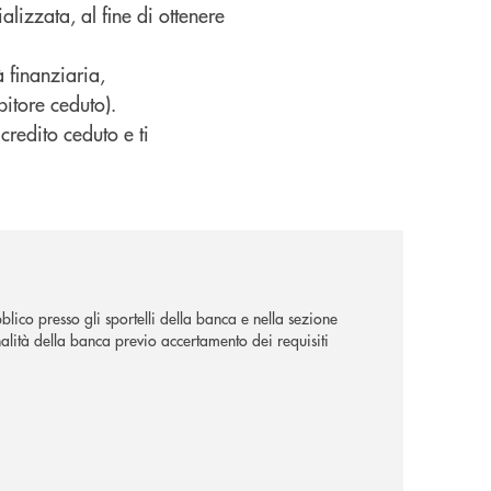
alizzata, al fine di ottenere
à finanziaria,
bitore ceduto).
credito ceduto e ti
lico presso gli sportelli della banca e nella sezione
alità della banca previo accertamento dei requisiti