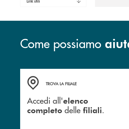
Link utili
Come possiamo
aiut
Accedi all' elenco completo delle filiali .
TROVA LA FILIALE
Accedi all'
elenco
delle
.
completo
filiali