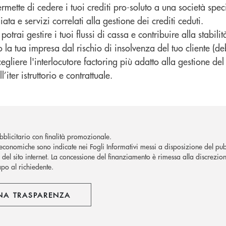
permette di cedere i tuoi crediti pro-soluto a una società speci
ata e servizi correlati alla gestione dei crediti ceduti.
otrai gestire i tuoi flussi di cassa e contribuire alla stabilit
la tua impresa dal rischio di insolvenza del tuo cliente (de
egliere l'interlocutore factoring più adatto alla gestione del 
’iter istruttorio e contrattuale.
blicitario con finalità promozionale.
economiche sono indicate nei Fogli Informativi messi a disposizione del pubb
del sito internet.
La concessione del finanziamento è rimessa alla discrezion
apo al richiedente.
NA TRASPARENZA