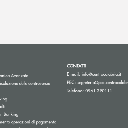
CONTATTI
(si
E-mail:
info@centrocalabria.it
tronica Avanzata
PEC:
segreteria@pec.centrocalabri
isoluzione delle controversie
Telefono:
0961.390111
wing
lti
Apre una nuova finestra
n Banking
mento operazioni di pagamento