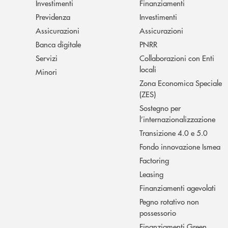
Investimenti
Finanziamenti
Previdenza
Investimenti
Assicurazioni
Assicurazioni
Banca digitale
PNRR
Servizi
Collaborazioni con Enti
locali
Minori
Zona Economica Speciale
(ZES)
Sostegno per
l’internazionalizzazione
Transizione 4.0 e 5.0
Fondo innovazione Ismea
Factoring
Leasing
Finanziamenti agevolati
Pegno rotativo non
possessorio
Finanziamenti Green