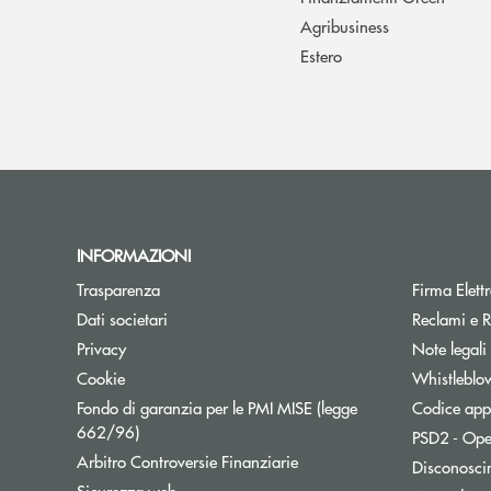
Agribusiness
Estero
INFORMAZIONI
Trasparenza
Firma Elet
Dati societari
Reclami e R
Privacy
Note legali
Cookie
Whistleblo
Fondo di garanzia per le PMI MISE (legge
Codice appa
Apre una nuova finestra
662/96)
PSD2 - Ope
Apre una nuova finestra
Arbitro Controversie Finanziarie
Disconosci
Sicurezza web