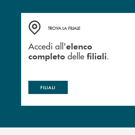
Accedi all' elenco completo delle filiali .
TROVA LA FILIALE
Accedi all'
elenco
delle
.
completo
filiali
FILIALI