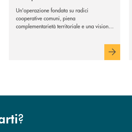
Cambiano 1884
Un'operazione fondata su radici
cooperative comuni, piena
complementarietà territoriale e una visione
industriale di lungo periodo, nel pieno
rispetto dell'autonomia di Banca
Cambiano. Nei prossimi giorni verrà
avviato il periodo di negoziazione
esclusiva per la finalizzazione
dell’operazione.
?
arti