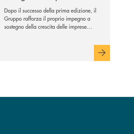
potenziale
Dopo il successo della prima edizione, il
Gruppo rafforza il proprio impegno a
sostegno della crescita delle imprese
italiane, accompagnandole in un percorso
di sviluppo, innovazione e accesso ai
mercati dei capitali.