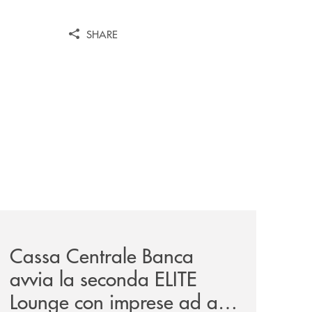
SHARE
iva-per-lacquisto-del-15-di-banca-cambiano-1884/
news/cassa-centrale-banca-avvia-la-seconda-elite-lounge-
Cassa Centrale Banca
avvia la seconda ELITE
Lounge con imprese ad alto