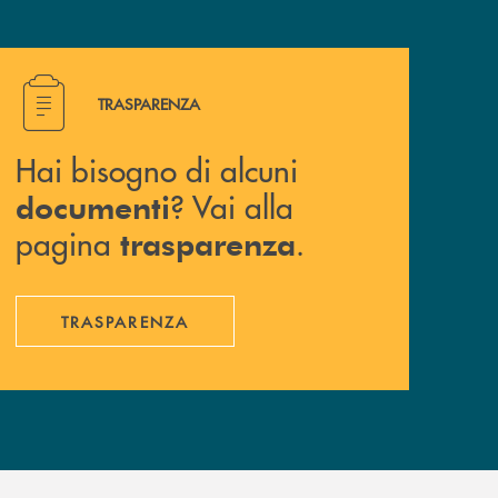
Hai bisogno di alcuni documenti ? Vai alla pagina traspa
TRASPARENZA
Hai bisogno di alcuni
? Vai alla
documenti
pagina
.
trasparenza
TRASPARENZA