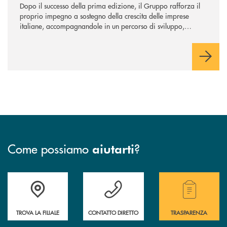
Dopo il successo della prima edizione, il Gruppo rafforza il
proprio impegno a sostegno della crescita delle imprese
italiane, accompagnandole in un percorso di sviluppo,
innovazione e accesso ai mercati dei capitali.
Come possiamo
?
aiutarti
Accedi all' elenco completo delle filiali .
Hai bisogno di assistenza immediata ? Contatt
Hai bisogno di alcuni
TROVA LA FILIALE
CONTATTO DIRETTO
TRASPARENZA