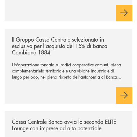
/news/il-gruppo-cassa-centrale-selezionato-in-esclusiva-per-lacquisto
Il Gruppo Cassa Centrale selezionato in
esclusiva per l'acquisto del 15% di Banca
Cambiano 1884
Un'operazione fondata su radici cooperative comuni, piena
complementarietà territoriale e una visione industriale di
lungo periodo, nel pieno rispetto dell'autonomia di Banca
Cambiano. Nei prossimi giorni verrà avviato il periodo di
negoziazione esclusiva per la finalizzazione dell’operazione.
/news/cassa-centrale-banca-avvia-la-seconda-elite-lounge-con-imprese-
Cassa Centrale Banca avvia la seconda ELITE
Lounge con imprese ad alto potenziale