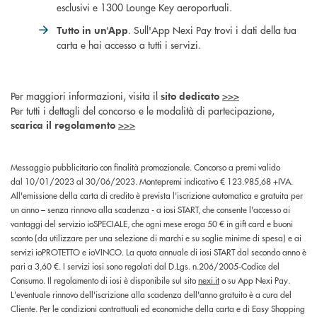
esclusivi e 1300 Lounge Key aeroportuali.
. Sull'App Nexi Pay trovi i dati della tua
Tutto in un'App
carta e hai accesso a tutti i servizi.
Per maggiori informazioni, visita il
>>>
sito dedicato
Per tutti i dettagli del concorso e le modalità di partecipazione,
>>>
scarica il regolamento
Messaggio pubblicitario con finalità promozionale. Concorso a premi valido
dal 10/01/2023 al 30/06/2023. Montepremi indicativo € 123.985,68 +IVA.
All'emissione della carta di credito è prevista l'iscrizione automatica e gratuita per
un anno – senza rinnovo alla scadenza - a iosi START, che consente l'accesso ai
vantaggi del servizio ioSPECIALE, che ogni mese eroga 50 € in gift card e buoni
sconto (da utilizzare per una selezione di marchi e su soglie minime di spesa) e ai
servizi ioPROTETTO e ioVINCO. La quota annuale di iosi START dal secondo anno è
pari a 3,60 €. I servizi iosi sono regolati dal D.Lgs. n.206/2005‑Codice del
Consumo. Il regolamento di iosi è disponibile sul sito
nexi.it
o su App Nexi Pay.
L'eventuale rinnovo dell'iscrizione alla scadenza dell'anno gratuito è a cura del
Cliente. Per le condizioni contrattuali ed economiche della carta e di Easy Shopping