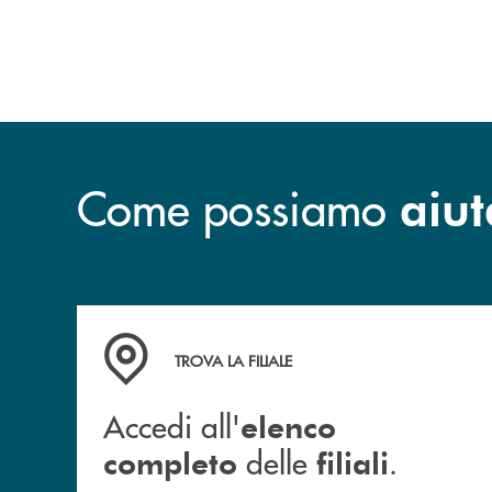
Come possiamo
aiut
Accedi all' elenco completo delle filiali .
TROVA LA FILIALE
Accedi all'
elenco
delle
.
completo
filiali