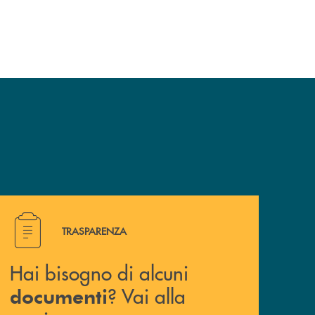
Hai bisogno di alcuni documenti ? Vai alla pagina traspa
TRASPARENZA
Hai bisogno di alcuni
? Vai alla
documenti