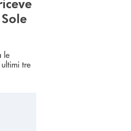
riceve
 Sole
 le
ltimi tre