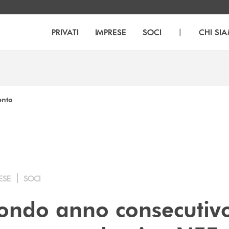
|
PRIVATI
IMPRESE
SOCI
CHI SI
ento
ESE
SOCI
econdo anno consecutiv