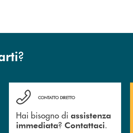
esclusiva per la finalizzazione
dell’operazione.
?
arti
Hai bisogno di assistenza immediata ? Contattaci .
CONTATTO DIRETTO
Hai bisogno di
assistenza
?
.
immediata
Contattaci