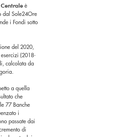
è
 Centrale
to dal Sole24Ore
de i Fondi sotto
zione del 2020,
e esercizi (2018-
i, calcolata da
goria.
etto a quella
sultato che
lle 77 Banche
uenzato i
no passate dai
ncremento di