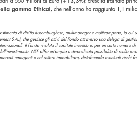
 pari a 550 milioni di Euro (
): crescita trainata pri
+13,3%
che nell’anno ha raggiunto 1,1 milia
della gamma Ethical,
timento di diritto lussemburghese, multimanager e multicomparto, la cui so
t S.A.), che gestisce gli attivi del Fondo attraverso una delega di gestion
ernazionali. Il Fondo rivaluta il capitale investito e, per un certo numero 
ell’investimento. NEF offre un’ampia e diversificata possibilità di scelta inve
mercati emergenti e nel settore immobiliare, distribuendo eventuali rischi fra