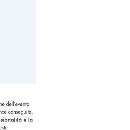
e dell’evento
ance conseguite,
sionalità e la
este