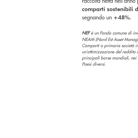
raccolta netta nell’anno
comparti sostenibili 
segnando un
+48%.
NEF
è un Fondo comune di inves
NEAM (Nord Est Asset Managemen
Comparti a primarie società int
un’ottimizzazione del reddito d
principali borse mondiali, nei 
Paesi diversi.