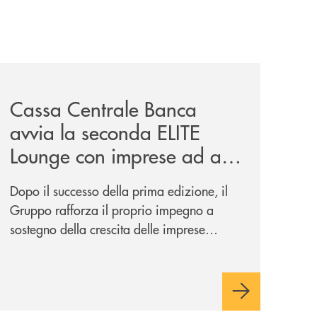
iva-per-lacquisto-del-15-di-banca-cambiano-1884/
news/cassa-centrale-banca-avvia-la-seconda-elite-lounge-
Cassa Centrale Banca
avvia la seconda ELITE
Lounge con imprese ad alto
potenziale
Dopo il successo della prima edizione, il
Gruppo rafforza il proprio impegno a
sostegno della crescita delle imprese
italiane, accompagnandole in un percorso
di sviluppo, innovazione e accesso ai
mercati dei capitali.