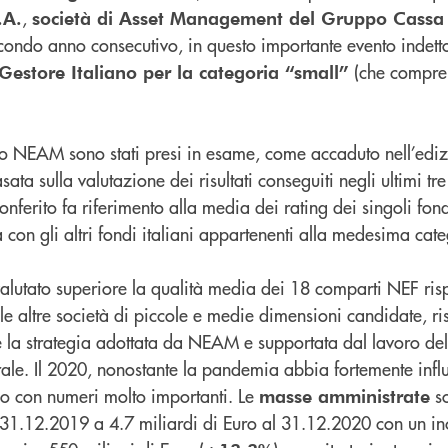
,
.A.
società di Asset Management del Gruppo Cassa
secondo anno consecutivo, in questo importante evento indet
(che compren
 Gestore Italiano per la categoria “small”
o NEAM sono stati presi in esame, come accaduto nell’edi
asata sulla valutazione dei risultati conseguiti negli ultimi tr
nferito fa riferimento alla media dei rating dei singoli fond
on gli altri fondi italiani appartenenti alla medesima cate
alutato superiore la qualità media dei 18 comparti NEF risp
e le altre società di piccole e medie dimensioni candidate, ri
e la strategia adottata da NEAM e supportata dal lavoro de
le. Il 2020, nonostante la pandemia abbia fortemente infl
iuso con numeri molto importanti. Le
so
masse amministrate
l 31.12.2019 a 4.7 miliardi di Euro al 31.12.2020 con un i