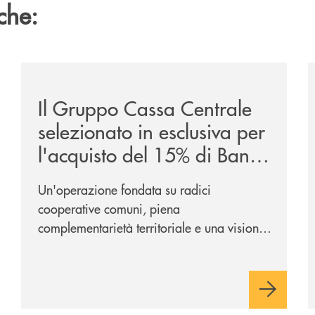
che:
/news/il-gruppo-cassa-centrale-selezionato-in-esclus
/
Il Gruppo Cassa Centrale
selezionato in esclusiva per
l'acquisto del 15% di Banca
Cambiano 1884
Un'operazione fondata su radici
cooperative comuni, piena
complementarietà territoriale e una visione
industriale di lungo periodo, nel pieno
rispetto dell'autonomia di Banca
Cambiano. Nei prossimi giorni verrà
avviato il periodo di negoziazione