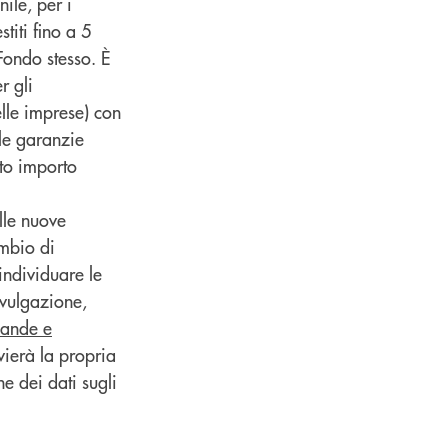
ile, per i
titi fino a 5
 Fondo stesso. È
r gli
elle imprese) con
le garanzie
tto importo
lle nuove
ambio di
 individuare le
ivulgazione,
ande e
vierà la propria
ne dei dati sugli