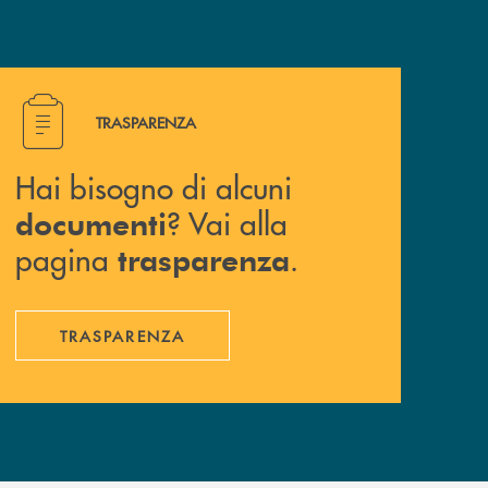
Hai bisogno di alcuni documenti ? Vai alla pagina traspa
TRASPARENZA
Hai bisogno di alcuni
? Vai alla
documenti
pagina
.
trasparenza
TRASPARENZA