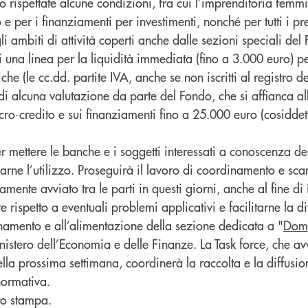
 rispettate alcune condizioni, fra cui l’imprenditoria femmin
e per i finanziamenti per investimenti, nonché per tutti i pres
li ambiti di attività coperti anche dalle sezioni speciali del
di una linea per la liquidità immediata (fino a 3.000 euro) pe
che (le cc.dd. partite IVA, anche se non iscritti al registro d
i alcuna valutazione da parte del Fondo, che si affianca al
icro-credito e sui finanziamenti fino a 25.000 euro (cosidde
r mettere le banche e i soggetti interessati a conoscenza de
arne l’utilizzo. Proseguirà il lavoro di coordinamento e sc
mente avviato tra le parti in questi giorni, anche al fine di
e rispetto a eventuali problemi applicativi e facilitarne la d
namento e all’alimentazione della sezione dedicata a "
Dom
inistero dell’Economia e delle Finanze. La Task force, che av
ella prossima settimana, coordinerà la raccolta e la diffusio
 normativa.
to stampa.