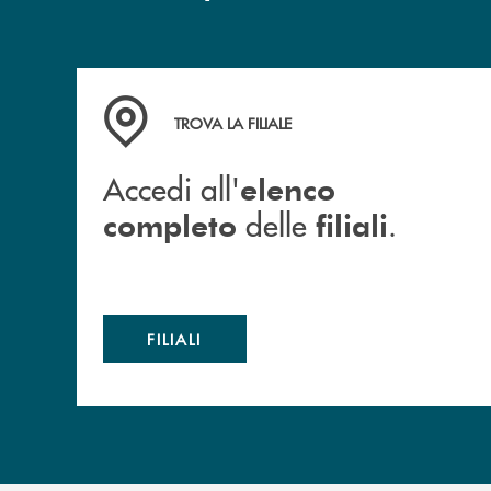
Accedi all' elenco completo delle filiali .
TROVA LA FILIALE
Accedi all'
elenco
delle
.
completo
filiali
FILIALI