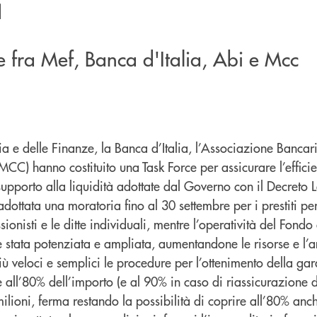
i
ce fra Mef, Banca d'Italia, Abi e Mcc
ia e delle Finanze, la Banca d’Italia, l’Associazione Bancaria
CC) hanno costituito una Task Force per assicurare l’effici
 supporto alla liquidità adottate dal Governo con il Decret
adottata una moratoria fino al 30 settembre per i prestiti pe
sionisti e le ditte individuali, mentre l’operatività del Fond
è stata potenziata e ampliata, aumentandone le risorse e l’
ù veloci e semplici le procedure per l’ottenimento della gar
all’80% dell’importo (e al 90% in caso di riassicurazione d
5 milioni, ferma restando la possibilità di coprire all’80% anche