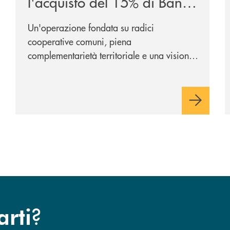
l'acquisto del 15% di Banca
Cambiano 1884
Un'operazione fondata su radici
cooperative comuni, piena
complementarietà territoriale e una visione
industriale di lungo periodo, nel pieno
rispetto dell'autonomia di Banca
Cambiano. Nei prossimi giorni verrà
avviato il periodo di negoziazione
esclusiva per la finalizzazione
dell’operazione.
?
arti