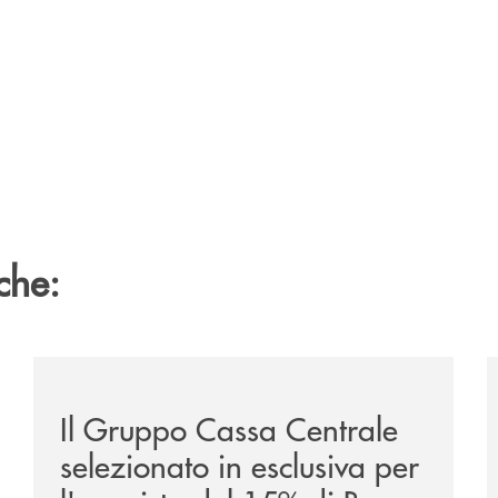
che:
/news/il-gruppo-cassa-centrale-selezionato-in-esclus
/
Il Gruppo Cassa Centrale
selezionato in esclusiva per