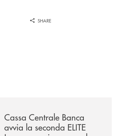
SHARE
iva-per-lacquisto-del-15-di-banca-cambiano-1884/
news/cassa-centrale-banca-avvia-la-seconda-elite-lounge-
Cassa Centrale Banca
avvia la seconda ELITE