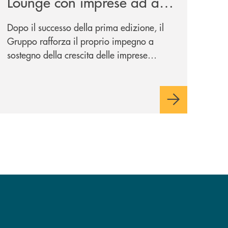
Lounge con imprese ad alto
potenziale
Dopo il successo della prima edizione, il
Gruppo rafforza il proprio impegno a
sostegno della crescita delle imprese
italiane, accompagnandole in un percorso
di sviluppo, innovazione e accesso ai
mercati dei capitali.