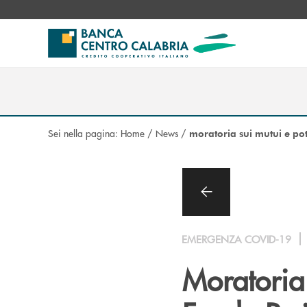
Salta al contenuto principale
Sei nella pagina:
Home
/
News
/
moratoria sui mutui e p
EMERGENZA COVID-19
Moratoria