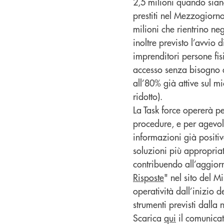
2,5 milioni quando siano
prestiti nel Mezzogiorno 
milioni che rientrino neg
inoltre previsto l’avvio 
imprenditori persone fisi
accesso senza bisogno d
all’80% già attive sul m
ridotto).
La Task force opererà pe
procedure, e per agevol
informazioni già positiva
soluzioni più appropriat
contribuendo all’aggior
Risposte
" nel sito del M
operatività dall’inizio d
strumenti previsti dalla
Scarica
qui
il comunica