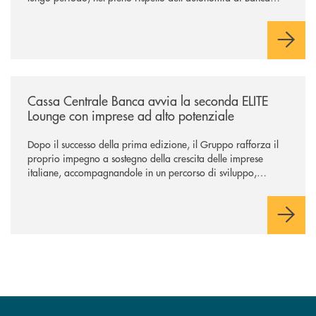
Cambiano. Nei prossimi giorni verrà avviato il periodo di
negoziazione esclusiva per la finalizzazione dell’operazione.
/news/cassa-centrale-banca-avvia-la-seconda-elite-lounge-con-imprese-
Cassa Centrale Banca avvia la seconda ELITE
Lounge con imprese ad alto potenziale
Dopo il successo della prima edizione, il Gruppo rafforza il
proprio impegno a sostegno della crescita delle imprese
italiane, accompagnandole in un percorso di sviluppo,
innovazione e accesso ai mercati dei capitali.