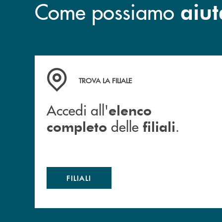
Come possiamo
aiut
Accedi all' elenco completo delle filiali .
TROVA LA FILIALE
Accedi all'
elenco
delle
.
completo
filiali
FILIALI