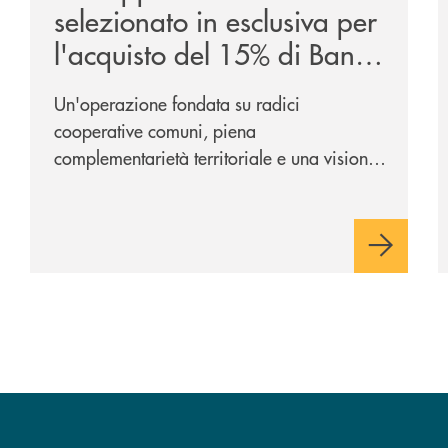
selezionato in esclusiva per
l'acquisto del 15% di Banca
Cambiano 1884
Un'operazione fondata su radici
cooperative comuni, piena
complementarietà territoriale e una visione
industriale di lungo periodo, nel pieno
rispetto dell'autonomia di Banca
Cambiano. Nei prossimi giorni verrà
avviato il periodo di negoziazione
esclusiva per la finalizzazione
dell’operazione.