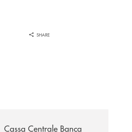
SHARE
iva-per-lacquisto-del-15-di-banca-cambiano-1884/
news/cassa-centrale-banca-avvia-la-seconda-elite-lounge-
Cassa Centrale Banca