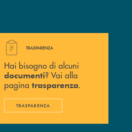
Hai bisogno di alcuni documenti ? Vai alla pagina traspa
TRASPARENZA
Hai bisogno di alcuni
? Vai alla
documenti
pagina
.
trasparenza
TRASPARENZA