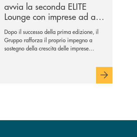
avvia la seconda ELITE
Lounge con imprese ad alto
potenziale
Dopo il successo della prima edizione, il
Gruppo rafforza il proprio impegno a
sostegno della crescita delle imprese
italiane, accompagnandole in un percorso
di sviluppo, innovazione e accesso ai
mercati dei capitali.