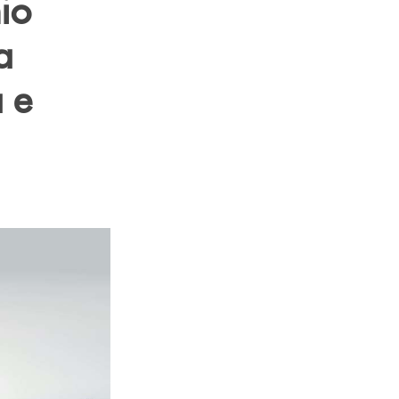
io
a
 e