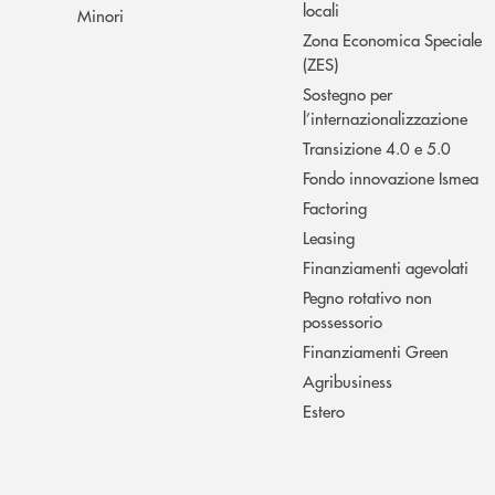
locali
Minori
Zona Economica Speciale
(ZES)
Sostegno per
l’internazionalizzazione
Transizione 4.0 e 5.0
Fondo innovazione Ismea
Factoring
Leasing
Finanziamenti agevolati
Pegno rotativo non
possessorio
Finanziamenti Green
Agribusiness
Estero