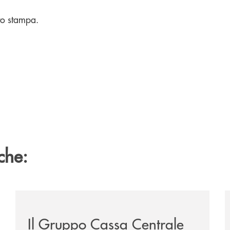
to stampa.
che:
/news/il-gruppo-cassa-centrale-selezionato-in-esclus
/
Il Gruppo Cassa Centrale