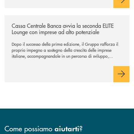
/news/cassa-centrale-banca-avvia-la-seconda-elite-lounge-con-imprese-
Cassa Centrale Banca avvia la seconda ELITE
Lounge con imprese ad alto potenziale
Dopo il successo della prima edizione, il Gruppo rafforza il
proprio impegno a sostegno della crescita delle imprese
italiane, accompagnandole in un percorso di sviluppo,
innovazione e accesso ai mercati dei capitali.
Come possiamo
?
aiutarti