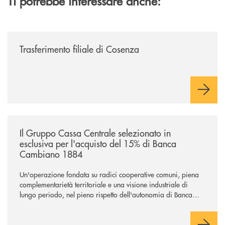
Ti potrebbe interessare anche:
/news/trasferimento-filiale-di-cosenza/
Trasferimento filiale di Cosenza
/news/il-gruppo-cassa-centrale-selezionato-in-esclusiva-per-lacquisto
Il Gruppo Cassa Centrale selezionato in
esclusiva per l'acquisto del 15% di Banca
Cambiano 1884
Un'operazione fondata su radici cooperative comuni, piena
complementarietà territoriale e una visione industriale di
lungo periodo, nel pieno rispetto dell'autonomia di Banca
Cambiano. Nei prossimi giorni verrà avviato il periodo di
negoziazione esclusiva per la finalizzazione dell’operazione.