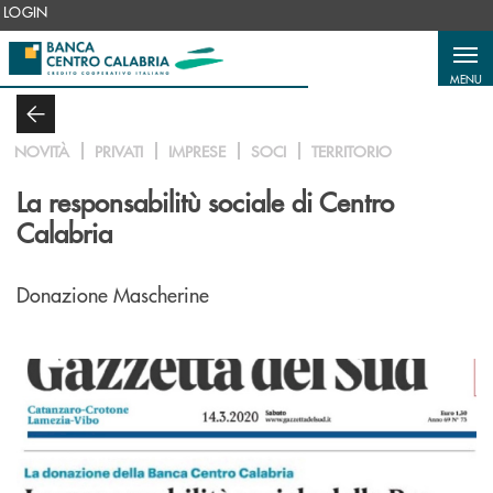
Salta al contenuto principale
LOGIN
MENU
NOVITÀ
PRIVATI
IMPRESE
SOCI
TERRITORIO
La responsabilitù sociale di Centro
Calabria
Donazione Mascherine