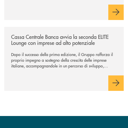
Cambiano. Nei prossimi giorni verrà avviato il periodo di
negoziazione esclusiva per la finalizzazione dell’operazione.
/news/cassa-centrale-banca-avvia-la-seconda-elite-lounge-con-imprese-
Cassa Centrale Banca avvia la seconda ELITE
Lounge con imprese ad alto potenziale
Dopo il successo della prima edizione, il Gruppo rafforza il
proprio impegno a sostegno della crescita delle imprese
italiane, accompagnandole in un percorso di sviluppo,
innovazione e accesso ai mercati dei capitali.