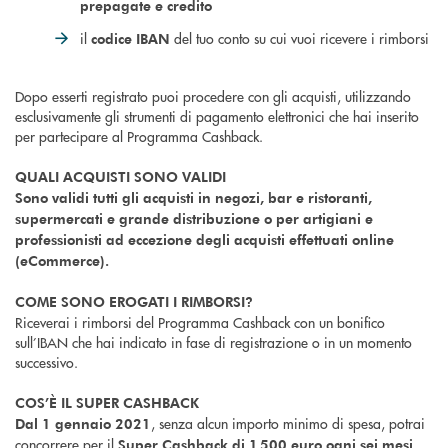
prepagate e credito
il
del tuo conto su cui vuoi ricevere i rimborsi
codice IBAN
Dopo esserti registrato puoi procedere con gli acquisti, utilizzando
esclusivamente gli strumenti di pagamento elettronici che hai inserito
per partecipare al Programma Cashback.
QUALI ACQUISTI SONO VALIDI
Sono validi tutti gli acquisti in negozi, bar e ristoranti,
supermercati e grande distribuzione o per artigiani e
professionisti ad eccezione degli acquisti effettuati online
(eCommerce).
COME SONO EROGATI I RIMBORSI?
Riceverai i rimborsi del Programma Cashback con un bonifico
sull’IBAN che hai indicato in fase di registrazione o in un momento
successivo.
COS’È IL SUPER CASHBACK
, senza alcun importo minimo di spesa, potrai
Dal 1 gennaio 2021
concorrere per il
.
Super Cashback di 1.500 euro ogni sei mesi