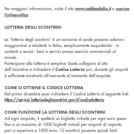
Per maggiori informazioni, visita il sito
www.cashlessitalia.it
o
scarica
.
l'infografica
LOTTERIA DEGLI SCONTRINI
La “lotteria degli scontrini” è un concorso al quale possono aderire i
maggiorenni e residenti in Italia, semplicemente acquistando - in
contanti o senza - beni o servizi presso esercizi commerciali al
minuto.
Partecipare alla lotteria è semplice: basta collegarsi al sito
dell’iniziativa e richiedere il
poi, durante gli acquisti
Codice Lotteria
è sufficiente mostrarlo all'esercente al momento dell’acquisto.
COME SI OTTIENE IL CODICE LOTTERIA
Dal primo dicembre puoi richiedere il Codice Lotteria al seguente link:
https://servizi.lotteriadegliscontrini.gov.it/codicelotteria
COME FUNZIONE LA LOTTERIA DEGLI SCONTRINI
Ad ogni acquisto, ti spetterà un biglietto virtuale per ogni euro speso
fino a un massimo di 1000 biglietti virtuali per acquisti di importo
pari o superiore a 1000 euro; 10 scontrini possono quindi farti