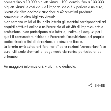
ottenere fino a 10.000 biglietti virtuali, 100 scontrini fino a 100.000
biglietti virtuali e così via. Se l’importo speso è superiore a un euro,
l’eventuale cifra decimale superiore a 49 centesimi produrrà
comunque un altro biglietto virtuale.
Non saranno validi ai fini della lotteria gli scontrini corrispondenti ad
acquisti effettuati online o nell'esercizio di attività di impresa, arte o
professione. Non partecipano alla lotteria, inoltre, gli acquisti per i
quali il consumatore richieda all'esercente l’acquisizione del proprio
codice fiscale a fini di detrazione o deduzione fiscale.
La lotteria avrà estrazioni “ordinarie” ed estrazioni “zerocontanti”: se
avrai utilizzato strumenti di pagamento elettronico parteciperai ad
entrambe.
Per maggiori informazioni, visita il
sito dedicato
.
SHARE