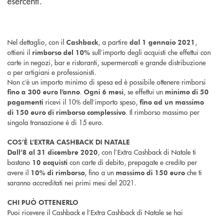
esercenti.
Nel dettaglio, con il
, a partire
,
Cashback
dal 1 gennaio 2021
ottieni il
sull’importo degli acquisti che effettui con
rimborso del 10%
carte in negozi, bar e ristoranti, supermercati e grande distribuzione
o per artigiani e professionisti.
Non c’è un importo minimo di spesa ed è possibile ottenere rimborsi
.
, se effettui un
fino a 300 euro l’anno
Ogni 6 mesi
minimo di 50
ricevi il 10% dell’importo speso,
pagamenti
fino ad un massimo
. Il rimborso massimo per
di 150 euro di rimborso complessivo
singola transazione è di 15 euro.
COS’È L’EXTRA CASHBACK DI NATALE
, con l’Extra Cashback di Natale ti
Dall’8 al 31 dicembre 2020
bastano
con carte di debito, prepagate e credito per
10 acquisti
avere il
, fino a un
che ti
10% di rimborso
massimo di 150 euro
saranno accreditati nei primi mesi del 2021.
CHI PUÒ OTTENERLO
Puoi ricevere il Cashback e l’Extra Cashback di Natale se hai