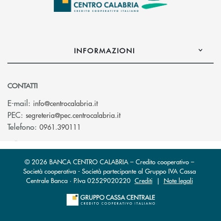
INFORMAZIONI
CONTATTI
(si apre l’app di posta elettronica)
E-mail:
info@centrocalabria.it
(si apre l’app di posta elettro
PEC:
segreteria@pec.centrocalabria.it
Telefono:
0961.390111
© 2026 BANCA CENTRO CALABRIA – Credito cooperativo –
Società cooperativa - Società partecipante al Gruppo IVA Cassa
Centrale Banca · P.Iva 02529020220
Crediti
|
Note legali