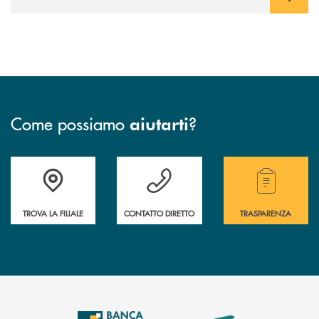
Come possiamo
?
aiutarti
Accedi all' elenco completo delle filiali .
Hai bisogno di assistenza immediata ? Contatt
Hai bisogno di alcuni
TROVA LA FILIALE
CONTATTO DIRETTO
TRASPARENZA