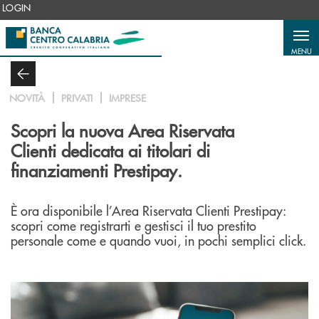
Salta al contenuto principale
LOGIN
MENU
NOVITÀ
PRIVATI
IMPRESE
Scopri la nuova Area Riservata
Clienti dedicata ai titolari di
finanziamenti Prestipay.
È ora disponibile l’Area Riservata Clienti Prestipay:
scopri come registrarti e gestisci il tuo prestito
personale come e quando vuoi, in pochi semplici click.