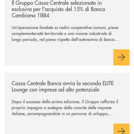
Il Gruppo Cassa Centrale selezionato in
esclusiva per l'acquisto del 15% di Banca
Cambiano 1884
Un'operazione fondata su radici cooperative comuni, piena
complementarietà territoriale e una visione industriale di
lungo periodo, nel pieno rispetto dell'autonomia di Banca
Cambiano. Nei prossimi giorni verrà avviato il periodo di
negoziazione esclusiva per la finalizzazione dell’operazione.
/news/cassa-centrale-banca-avvia-la-seconda-elite-lounge-con-imprese-
Cassa Centrale Banca avvia la seconda ELITE
Lounge con imprese ad alto potenziale
Dopo il successo della prima edizione, il Gruppo rafforza il
proprio impegno a sostegno della crescita delle imprese
italiane, accompagnandole in un percorso di sviluppo,
innovazione e accesso ai mercati dei capitali.