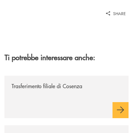
SHARE
Ti potrebbe interessare anche:
/news/trasferimento-filiale-di-cosenza/
Trasferimento filiale di Cosenza
/news/il-gruppo-cassa-centrale-selezionato-in-esclusiva-per-lacquisto