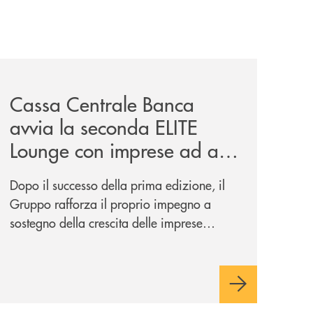
iva-per-lacquisto-del-15-di-banca-cambiano-1884/
news/cassa-centrale-banca-avvia-la-seconda-elite-lounge-
Cassa Centrale Banca
avvia la seconda ELITE
Lounge con imprese ad alto
potenziale
Dopo il successo della prima edizione, il
Gruppo rafforza il proprio impegno a
sostegno della crescita delle imprese
italiane, accompagnandole in un percorso
di sviluppo, innovazione e accesso ai
mercati dei capitali.