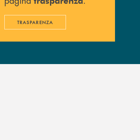
pagina
.
trasparenza
TRASPARENZA