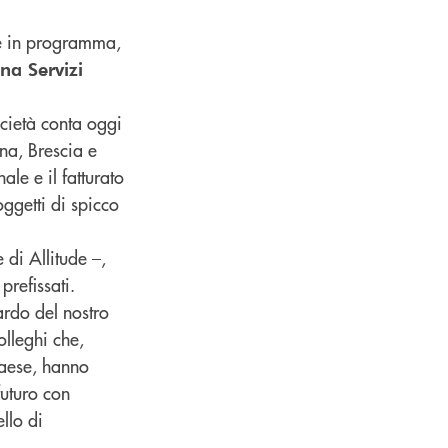
le in programma,
na Servizi
ocietà conta oggi
na, Brescia e
nale e il fatturato
ggetti di spicco
e di Allitude –,
refissati.
ardo del nostro
olleghi che,
 Paese, hanno
uturo con
llo di