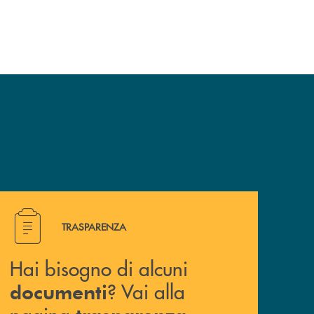
Hai bisogno di alcuni documenti ? Vai alla pagina traspa
TRASPARENZA
Hai bisogno di alcuni
? Vai alla
documenti