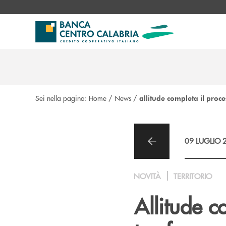
Salta al contenuto principale
Sei nella pagina:
Home
/
News
/
allitude completa il proce
09 LUGLIO 
NOVITÀ
TERRITORIO
Allitude c