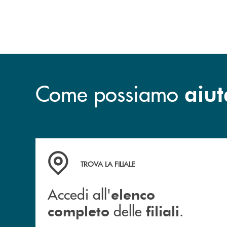
Come possiamo
aiut
Accedi all' elenco completo delle filiali .
TROVA LA FILIALE
Accedi all'
elenco
delle
.
completo
filiali