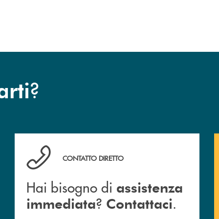
esclusiva per la finalizzazione
dell’operazione.
?
arti
Hai bisogno di assistenza immediata ? Contattaci .
CONTATTO DIRETTO
Hai bisogno di
assistenza
?
.
immediata
Contattaci