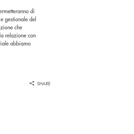
permetteranno di
 e gestionale del
azione che
lla relazione con
striale abbiamo
SHARE