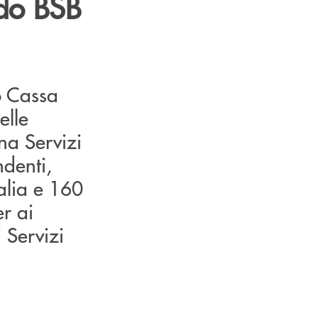
ndo BSB
po Cassa
elle
na Servizi
ndenti,
talia e 160
er ai
 Servizi