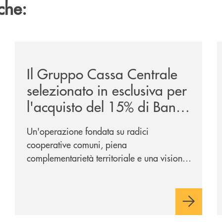
che:
/news/il-gruppo-cassa-centrale-selezionato-in-esclus
/
Il Gruppo Cassa Centrale
selezionato in esclusiva per
l'acquisto del 15% di Banca
Cambiano 1884
Un'operazione fondata su radici
cooperative comuni, piena
complementarietà territoriale e una visione
industriale di lungo periodo, nel pieno
rispetto dell'autonomia di Banca
Cambiano. Nei prossimi giorni verrà
avviato il periodo di negoziazione