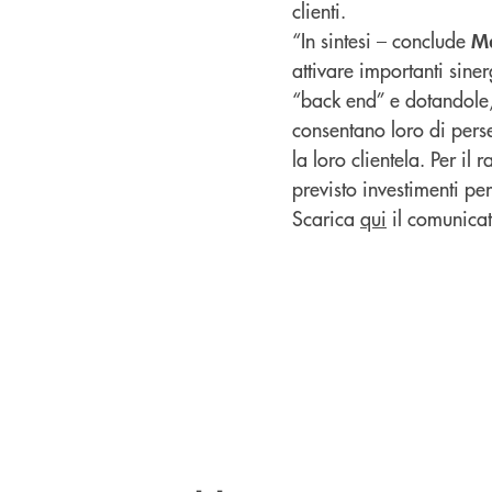
clienti.
“In sintesi – conclude
M
attivare importanti sine
“back end” e dotandole, 
consentano loro di perse
la loro clientela. Per i
previsto investimenti pe
Scarica
qui
il comunicat