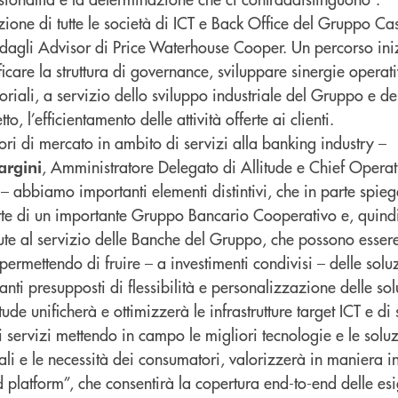
zione di tutte le società di ICT e Back Office del Gruppo Ca
to dagli Advisor di Price Waterhouse Cooper. Un percorso ini
ficare la struttura di governance, sviluppare sinergie operat
itoriali, a servizio dello sviluppo industriale del Gruppo e d
to, l’efficientamento delle attività offerte ai clienti.
tori di mercato in ambito di servizi alla banking industry –
, Amministratore Delegato di Allitude e Chief Operat
rgini
 abbiamo importanti elementi distintivi, che in parte spieg
arte di un importante Gruppo Bancario Cooperativo e, quindi
lute al servizio delle Banche del Gruppo, che possono esse
permettendo di fruire – a investimenti condivisi – delle solu
ti presupposti di flessibilità e personalizzazione delle sol
ude unificherà e ottimizzerà le infrastrutture target ICT e di 
 servizi mettendo in campo le migliori tecnologie e le soluz
tali e le necessità dei consumatori, valorizzerà in maniera in
platform”, che consentirà la copertura end-to-end delle esi