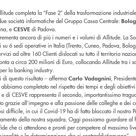
Allitude completa la “Fase 2” della trasformazione industria
due società informatiche del Gruppo Cassa Centrale:
Bolog
na, e
di Padova.
CESVE
rementa ancora di più i numeri e i volumi di Allitude. La S
 su 6 sedi operative in Italia (Trento, Cuneo, Padova, Bolog
rvizi ad oltre 160 Clienti dislocati su tutto il territorio nazio
a a circa 200 milioni di Euro, collocando Allitude tra i so
per la banking industry.
 di questo risultato – afferma
, President
Carlo Vadagnini
bbiamo completato nel rispetto dei tempi e degli obiettivi p
 e di CESVE rappresenta il secondo, importantissimo tragu
uto grazie all’impegno e alla passione delle colleghe e dei c
 difficile, in cui il Covid-19 ha di fatto bloccato il nostro
etamento della nostra squadra. Oggi possiamo guardare al f
sfide che ci attendono e pronti per competere al massimo live
sionalità e la determinazione che ci contraddistinguono”.