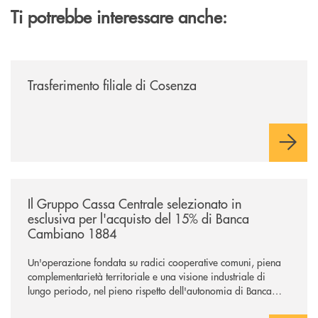
Ti potrebbe interessare anche:
/news/trasferimento-filiale-di-cosenza/
Trasferimento filiale di Cosenza
/news/il-gruppo-cassa-centrale-selezionato-in-esclusiva-per-lacquisto
Il Gruppo Cassa Centrale selezionato in
esclusiva per l'acquisto del 15% di Banca
Cambiano 1884
Un'operazione fondata su radici cooperative comuni, piena
complementarietà territoriale e una visione industriale di
lungo periodo, nel pieno rispetto dell'autonomia di Banca
Cambiano. Nei prossimi giorni verrà avviato il periodo di