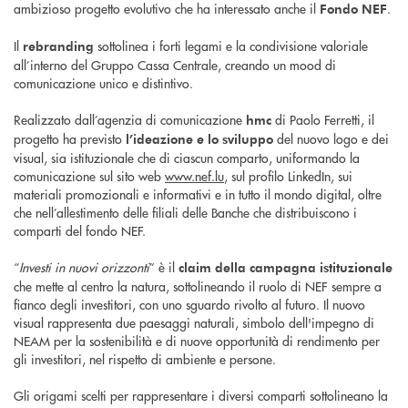
ambizioso progetto evolutivo che ha interessato anche il
.
Fondo NEF
Il
sottolinea i forti legami e la condivisione valoriale
rebranding
all’interno del Gruppo Cassa Centrale, creando un mood di
comunicazione unico e distintivo.
Realizzato dall’agenzia di comunicazione
di Paolo Ferretti, il
hmc
progetto ha previsto
del nuovo logo e dei
l’ideazione e lo sviluppo
visual, sia istituzionale che di ciascun comparto, uniformando la
comunicazione sul sito web
www.nef.lu
, sul profilo LinkedIn, sui
materiali promozionali e informativi e in tutto il mondo digital, oltre
che nell’allestimento delle filiali delle Banche che distribuiscono i
comparti del fondo NEF.
“
Investi in nuovi orizzonti
” è il
claim della campagna istituzionale
che mette al centro la natura, sottolineando il ruolo di NEF sempre a
fianco degli investitori, con uno sguardo rivolto al futuro. Il nuovo
visual rappresenta due paesaggi naturali, simbolo dell'impegno di
NEAM per la sostenibilità e di nuove opportunità di rendimento per
gli investitori, nel rispetto di ambiente e persone.
Gli origami scelti per rappresentare i diversi comparti sottolineano la