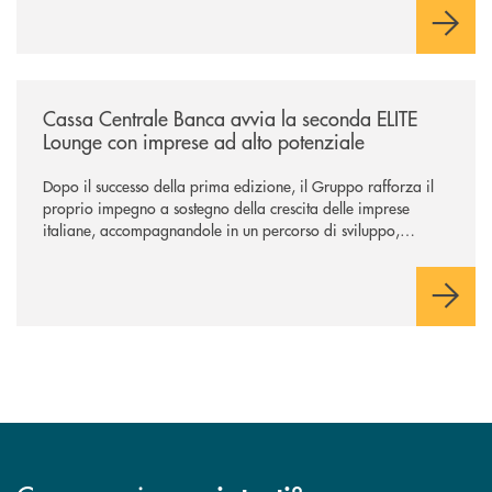
negoziazione esclusiva per la finalizzazione dell’operazione.
/news/cassa-centrale-banca-avvia-la-seconda-elite-lounge-con-imprese-
Cassa Centrale Banca avvia la seconda ELITE
Lounge con imprese ad alto potenziale
Dopo il successo della prima edizione, il Gruppo rafforza il
proprio impegno a sostegno della crescita delle imprese
italiane, accompagnandole in un percorso di sviluppo,
innovazione e accesso ai mercati dei capitali.