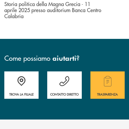
Storia politica della Magna Grecia - 11
aprile 2025 presso auditorium Banca Centro
Calabria
Come possiamo
?
aiutarti
Accedi all' elenco completo delle filiali .
Hai bisogno di assistenza immediata ? Contatt
Hai bisogno di alcuni
TROVA LA FILIALE
CONTATTO DIRETTO
TRASPARENZA