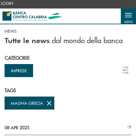
Salta al contenuto principale
LOGIN
MENU
NEWS
dal mondo della banca
Tutte le news
CATEGORIE
IMPRESE
TAGS
MAGNA GRECIA
08 APR 2025