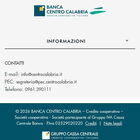
INFORMAZIONI
CONTATTI
(si apre l’app di posta elettronica)
E-mail:
info@centrocalabria.it
(si apre l’app di posta elettro
PEC:
segreteria@pec.centrocalabria.it
Telefono:
0961.390111
© 2026 BANCA CENTRO CALABRIA – Credito cooperativo –
Società cooperativa - Società partecipante al Gruppo IVA Cassa
Centrale Banca · P.Iva 02529020220
Crediti
|
Note legali